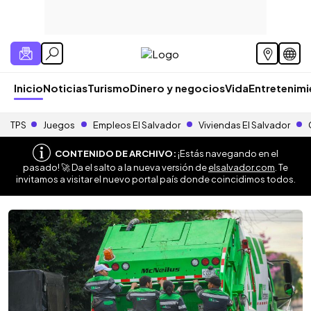
Inicio
Noticias
Turismo
Dinero y negocios
Vida
Entretenim
TPS
Juegos
Empleos El Salvador
Viviendas El Salvador
CONTENIDO DE ARCHIVO:
¡Estás navegando en el
pasado! 🚀 Da el salto a la nueva versión de
elsalvador.com
. Te
invitamos a visitar el nuevo portal país donde coincidimos todos.