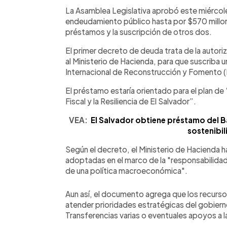
0:00
Facebook
Twitter
►
Escuchar artículo
La Asamblea Legislativa aprobó este miércoles,
endeudamiento público hasta por $570 millone
préstamos y la suscripción de otros dos.
El primer decreto de deuda trata de la autor
al Ministerio de Hacienda, para que suscriba
Internacional de Reconstrucción y Fomento (
El préstamo estaría orientado para el plan de 
Fiscal y la Resiliencia de El Salvador”.
VEA:
El Salvador obtiene préstamo del B
sostenibil
Según el decreto, el Ministerio de Hacienda 
adoptadas en el marco de la "responsabilidad 
de una política macroeconómica".
Aun así, el documento agrega que los recurs
atender prioridades estratégicas del gobier
Transferencias varias o eventuales apoyos a la 