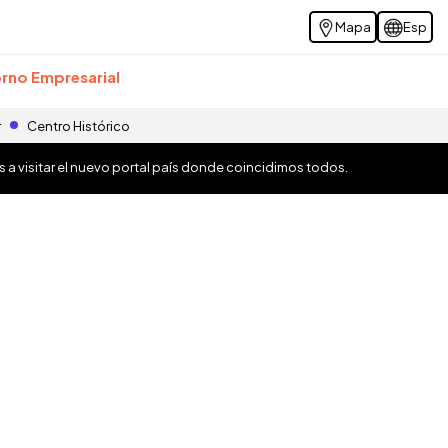
Mapa
Esp
rno Empresarial
r
Centro Histórico
os a visitar el nuevo portal país donde coincidimos todos.