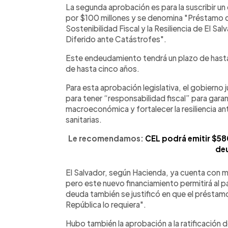
La segunda aprobación es para la suscribir u
por $100 millones y se denomina "Préstamo de
Sostenibilidad Fiscal y la Resiliencia de El 
Diferido ante Catástrofes".
Este endeudamiento tendrá un plazo de hasta
de hasta cinco años.
Para esta aprobación legislativa, el gobierno 
para tener “responsabilidad fiscal” para garan
macroeconómica y fortalecer la resiliencia an
sanitarias.
Le recomendamos:
CEL podrá emitir $580
de
El Salvador, según Hacienda, ya cuenta con 
pero este nuevo financiamiento permitirá al paí
deuda también se justificó en que el préstamo
República lo requiera".
Hubo también la aprobación a la ratificación 