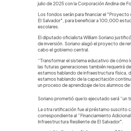
julio de 2025 con la Corporación Andina de 
Los fondos serán para financiar el "Proyect
El Salvador", para beneficiar a 100,000 est
escolares.
El diputado oficialista William Soriano justific
de inversión. Soriano alagó el proyecto de re
cabo el gobierno central.
“Transformar el sistema educativo de cómo l
las futuras generaciones también requerirá d
estamos hablando de infraestructura física, 
estamos hablando de la capacitación continu
un proceso de aprendizaje de los alumnos de l
Soriano prometió que lo ejecutado será “un tr
La otra ratificación fue al préstamo suscrito 
correspondiente al “Financiamiento Adicional
Infraestructura Resiliente de El Salvador".