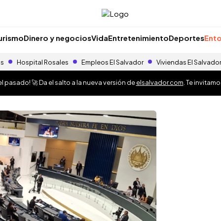
urismo
Dinero y negocios
Vida
Entretenimiento
Deportes
Ento
as
Hospital Rosales
Empleos El Salvador
Viviendas El Salvado
 pasado! 🚀 Da el salto a la nueva versión de
elsalvador.com
. Te invitam