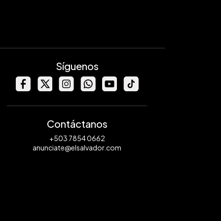
Síguenos
Contáctanos
+503 7854 0662
anunciate@elsalvador.com