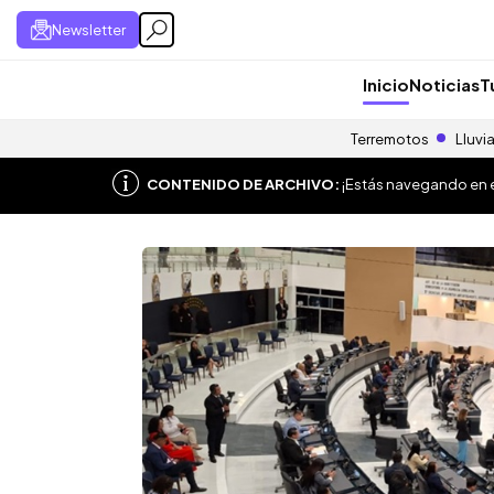
Newsletter
Inicio
Noticias
T
Terremotos
Lluvi
CONTENIDO DE ARCHIVO:
¡Estás navegando en el