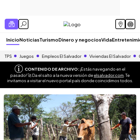
Inicio
Noticias
Turismo
Dinero y negocios
Vida
Entretenim
TPS
Juegos
Empleos El Salvador
Viviendas El Salvador
CONTENIDO DE ARCHIVO:
¡Estás navegando en el
pasado! 🚀 Da el salto a la nueva versión de
elsalvador.com
. Te
invitamos a visitar el nuevo portal país donde coincidimos todos.