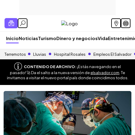
Inicio
Noticias
Turismo
Dinero y negocios
Vida
Entretenim
Terremotos
Lluvias
Hospital Rosales
Empleos El Salvador
CONTENIDO DE ARCHIVO:
¡Estás navegando en el
pasado! 🚀 Da el salto a la nueva versión de
elsalvador.com
. Te
invitamos a visitar el nuevo portal país donde coincidimos todos.