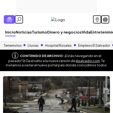
Inicio
Noticias
Turismo
Dinero y negocios
Vida
Entretenim
Terremotos
Lluvias
Hospital Rosales
Empleos El Salvador
CONTENIDO DE ARCHIVO:
¡Estás navegando en el
pasado! 🚀 Da el salto a la nueva versión de
elsalvador.com
. Te
invitamos a visitar el nuevo portal país donde coincidimos todos.