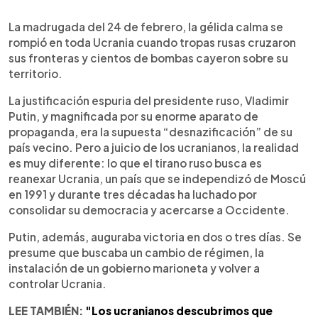
0:00
►
Escuchar artículo
La madrugada del 24 de febrero, la gélida calma se
rompió en toda Ucrania cuando tropas rusas cruzaron
sus fronteras y cientos de bombas cayeron sobre su
territorio.
La justificación espuria del presidente ruso, Vladimir
Putin, y magnificada por su enorme aparato de
propaganda, era la supuesta “desnazificación” de su
país vecino. Pero a juicio de los ucranianos, la realidad
es muy diferente: lo que el tirano ruso busca es
reanexar Ucrania, un país que se independizó de Moscú
en 1991 y durante tres décadas ha luchado por
consolidar su democracia y acercarse a Occidente.
Putin, además, auguraba victoria en dos o tres días. Se
presume que buscaba un cambio de régimen, la
instalación de un gobierno marioneta y volver a
controlar Ucrania.
LEE TAMBIÉN:
"Los ucranianos descubrimos que