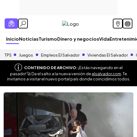
Inicio
Noticias
Turismo
Dinero y negocios
Vida
Entretenim
TPS
Juegos
Empleos El Salvador
Viviendas El Salvador
CONTENIDO DE ARCHIVO:
¡Estás navegando en el
pasado! 🚀 Da el salto a la nueva versión de
elsalvador.com
. Te
invitamos a visitar el nuevo portal país donde coincidimos todos.