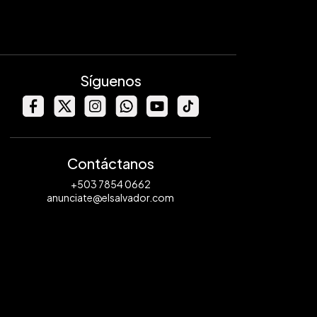
Síguenos
Contáctanos
+503 7854 0662
anunciate@elsalvador.com