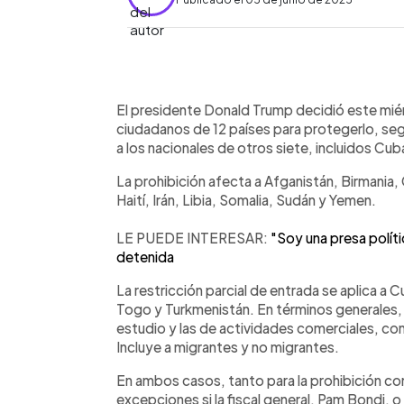
0:00
Facebook
Twitter
►
Escuchar artículo
El presidente Donald Trump decidió este miér
ciudadanos de 12 países para protegerlo, según
a los nacionales de otros siete, incluidos Cu
La prohibición afecta a Afganistán, Birmania,
Haití, Irán, Libia, Somalia, Sudán y Yemen.
LE PUEDE INTERESAR:
"Soy una presa polít
detenida
La restricción parcial de entrada se aplica a 
Togo y Turkmenistán. En términos generales, pr
estudio y las de actividades comerciales, co
Incluye a migrantes y no migrantes.
En ambos casos, tanto para la prohibición co
excepciones si la fiscal general, Pam Bondi, o