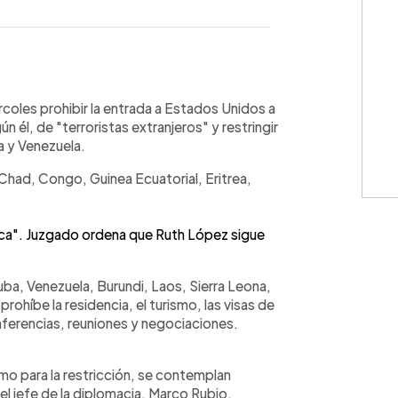
WhatsApp
Copiar link
coles prohibir la entrada a Estados Unidos a
 él, de "terroristas extranjeros" y restringir
ba y Venezuela.
 Chad, Congo, Guinea Ecuatorial, Eritrea,
ica". Juzgado ordena que Ruth López sigue
Cuba, Venezuela, Burundi, Laos, Sierra Leona,
ohíbe la residencia, el turismo, las visas de
nferencias, reuniones y negociaciones.
mo para la restricción, se contemplan
 el jefe de la diplomacia, Marco Rubio,