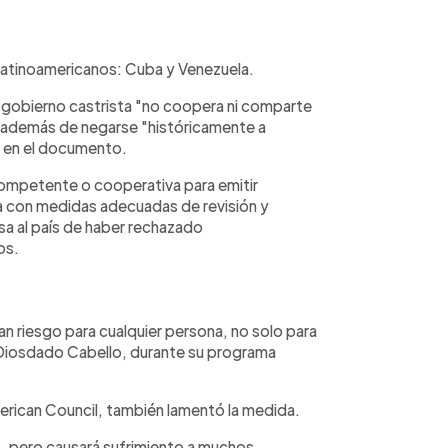
s latinoamericanos: Cuba y Venezuela.
l gobierno castrista "no coopera ni comparte
 además de negarse "históricamente a
e en el documento.
competente o cooperativa para emitir
a con medidas adecuadas de revisión y
usa al país de haber rechazado
os.
n riesgo para cualquier persona, no solo para
r, Diosdado Cabello, durante su programa
merican Council, también lamentó la medida.
, pero causará sufrimiento a muchos