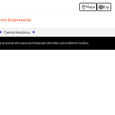
Mapa
Esp
rno Empresarial
Centro Histórico
os a visitar el nuevo portal país donde coincidimos todos.