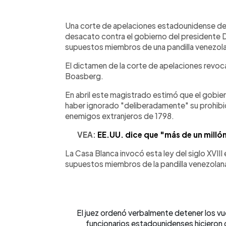
0:00
Facebook
Twitter
►
Escuchar artículo
Una corte de apelaciones estadounidense de
desacato contra el gobierno del presidente 
supuestos miembros de una pandilla venezolan
El dictamen de la corte de apelaciones revoca 
Boasberg.
En abril este magistrado estimó que el gobie
haber ignorado "deliberadamente" su prohibic
enemigos extranjeros de 1798.
VEA:
EE.UU. dice que "más de un millón
La Casa Blanca invocó esta ley del siglo XVII
supuestos miembros de la pandilla venezolana 
El juez ordenó verbalmente detener los vue
funcionarios estadounidenses hicieron c