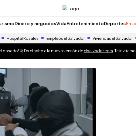
urismo
Dinero y negocios
Vida
Entretenimiento
Deportes
Ento
Hospital Rosales
Empleos El Salvador
Viviendas El Salvador
 pasado! 🚀 Da el salto a la nueva versión de
elsalvador.com
. Te invitam