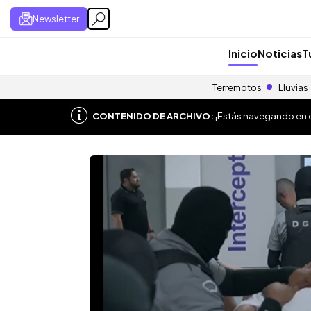
Newsletter
Inicio
Noticias
T
Terremotos
Lluvias
CONTENIDO DE ARCHIVO:
¡Estás navegando en el