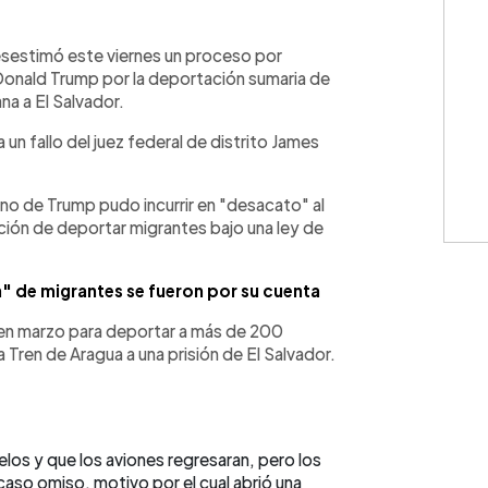
WhatsApp
Copiar link
sestimó este viernes un proceso por
Donald Trump por la deportación sumaria de
a a El Salvador.
un fallo del juez federal de distrito James
rno de Trump pudo incurrir en "desacato" al
ión de deportar migrantes bajo una ley de
" de migrantes se fueron por su cuenta
I en marzo para deportar a más de 200
Tren de Aragua a una prisión de El Salvador.
los y que los aviones regresaran, pero los
aso omiso, motivo por el cual abrió una