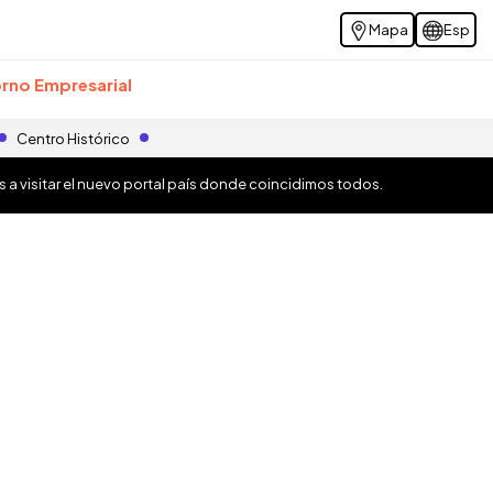
Mapa
Esp
rno Empresarial
Centro Histórico
os a visitar el nuevo portal país donde coincidimos todos.