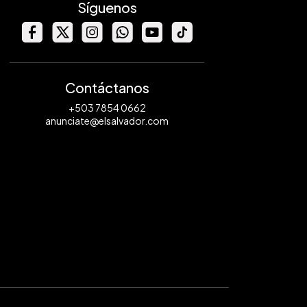
Síguenos
Contáctanos
+503 7854 0662
anunciate@elsalvador.com