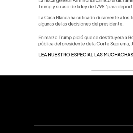
La fiscal general Pam Bondi calificó el dictame
Trump y su uso de la ley de 1798 "para deporta
La Casa Blanca ha criticado duramente a los t
algunas de las decisiones del presidente.
En marzo Trump pidió que se destituyera a Bo
pública del presidente de la Corte Suprema, 
LEA NUESTRO ESPECIAL LAS MUCHACHAS: