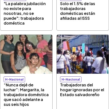
"La palabra jubilación
Solo el 1.5% de las
no existe para
trabajadoras
nosotras, no se
domésticas están
puede": trabajadora
afiliadas al ISSS
doméstica
H-Nacional
H-Nacional
“Nunca dejé de
Trabajadoras del
luchar”: Margarita, la
hogar ignoradas por el
trabajadora doméstica
Estado salvadoreño
que sacó adelante a
sus seis hijos