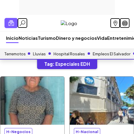
Inicio
Noticias
Turismo
Dinero y negocios
Vida
Entretenim
Terremotos
Lluvias
Hospital Rosales
Empleos El Salvador
Tag:
Especiales EDH
H-Negocios
H-Nacional