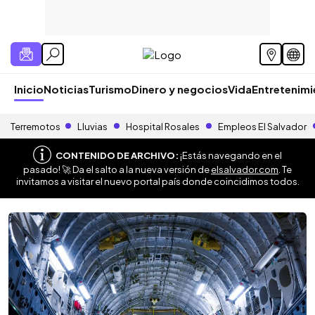
Inicio
Noticias
Turismo
Dinero y negocios
Vida
Entretenim
Terremotos
Lluvias
Hospital Rosales
Empleos El Salvador
CONTENIDO DE ARCHIVO:
¡Estás navegando en el
pasado! 🚀 Da el salto a la nueva versión de
elsalvador.com
. Te
invitamos a visitar el nuevo portal país donde coincidimos todos.