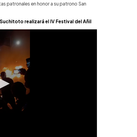
stas patronales en honor a su patrono San
chitoto realizará el IV Festival del Añil