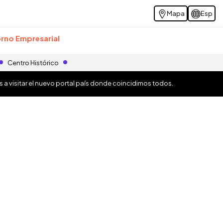
Mapa
Esp
rno Empresarial
Centro Histórico
os a visitar el nuevo portal país donde coincidimos todos.