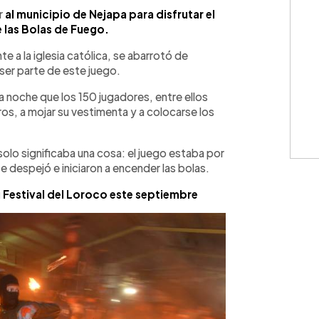
WhatsApp
Copiar link
er
al municipio de Nejapa para disfrutar el
 las Bolas de Fuego.
te a la iglesia católica, se abarrotó de
er parte de este juego.
a noche que los 150 jugadores, entre ellos
os, a mojar su vestimenta y a colocarse los
solo significaba una cosa: el juego estaba por
 se despejó e iniciaron a encender las bolas.
 Festival del Loroco este septiembre