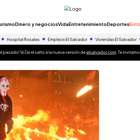
urismo
Dinero y negocios
Vida
Entretenimiento
Deportes
Ento
Hospital Rosales
Empleos El Salvador
Viviendas El Salvador
 pasado! 🚀 Da el salto a la nueva versión de
elsalvador.com
. Te invitam