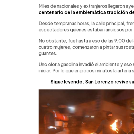
Facebook
Twitter
►
Escuchar artículo
Miles de nacionales y extranjeros llegaron ay
centenario de la emblemática tradición de
Desde tempranas horas, la calle principal, fren
espectadores quienes estaban ansiosos por s
No obstante, fue hasta a eso de las 9:00 de l
cuatro mujeres, comenzaron a pintar sus rostr
guantes.
Uno olor a gasolina invadió el ambiente y eso 
iniciar. Por lo que en pocos minutos la arteria
Sigue leyendo: San Lorenzo revive su