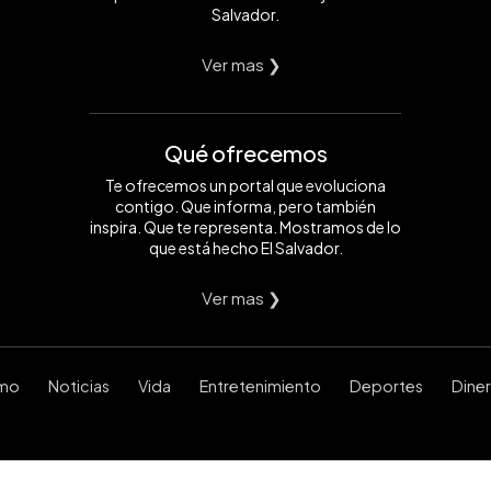
Salvador.
Ver mas ❯
Qué ofrecemos
Te ofrecemos un portal que evoluciona
contigo. Que informa, pero también
inspira. Que te representa. Mostramos de lo
que está hecho El Salvador.
Ver mas ❯
smo
Noticias
Vida
Entretenimiento
Deportes
Dine