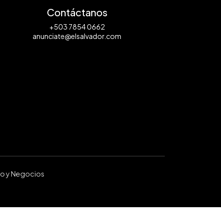
Contáctanos
+503 7854 0662
anunciate@elsalvador.com
ro y Negocios