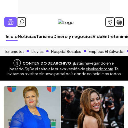
Inicio
Noticias
Turismo
Dinero y negocios
Vida
Entretenim
Terremotos
Lluvias
Hospital Rosales
Empleos El Salvador
CONTENIDO DE ARCHIVO:
¡Estás navegando en el
pasado! 🚀 Da el salto a la nueva versión de
elsalvador.com
. Te
invitamos a visitar el nuevo portal país donde coincidimos todos.