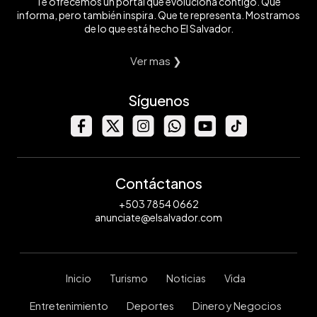
Te ofrecemos un portal que evoluciona contigo. Que
informa, pero también inspira. Que te representa. Mostramos
de lo que está hecho El Salvador.
Ver mas ❯
Síguenos
Contáctanos
+503 7854 0662
anunciate@elsalvador.com
Inicio
Turismo
Noticias
Vida
Entretenimiento
Deportes
Dinero y Negocios