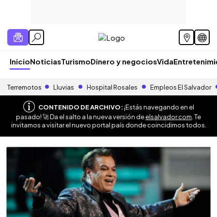
Inicio
Noticias
Turismo
Dinero y negocios
Vida
Entretenim
Terremotos
Lluvias
Hospital Rosales
Empleos El Salvador
CONTENIDO DE ARCHIVO:
¡Estás navegando en el
pasado! 🚀 Da el salto a la nueva versión de
elsalvador.com
. Te
invitamos a visitar el nuevo portal país donde coincidimos todos.