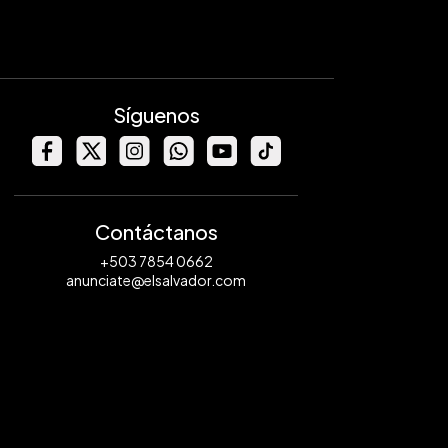
Síguenos
Contáctanos
+503 7854 0662
anunciate@elsalvador.com