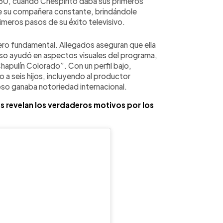
 60, cuando Chespirito daba sus primeros
ue su compañera constante, brindándole
imeros pasos de su éxito televisivo.
ero fundamental. Allegados aseguran que ella
uso ayudó en aspectos visuales del programa,
hapulín Colorado”. Con un perfil bajo,
do a seis hijos, incluyendo al productor
o ganaba notoriedad internacional.
 revelan los verdaderos motivos por los