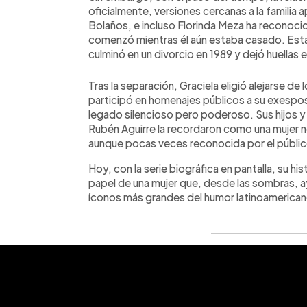
oficialmente, versiones cercanas a la familia
Bolaños, e incluso Florinda Meza ha reconoci
comenzó mientras él aún estaba casado. Esta
culminó en un divorcio en 1989 y dejó huellas en
Tras la separación, Graciela eligió alejarse de
participó en homenajes públicos a su exespos
legado silencioso pero poderoso. Sus hijos 
Rubén Aguirre la recordaron como una mujer nob
aunque pocas veces reconocida por el públic
Hoy, con la serie biográfica en pantalla, su histo
papel de una mujer que, desde las sombras, ay
íconos más grandes del humor latinoamerican