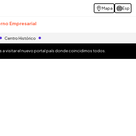
Mapa
Esp
rno Empresarial
Centro Histórico
os a visitar el nuevo portal país donde coincidimos todos.