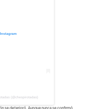
 Instagram
otadas (@chespirotadas)
ción se deterioró. Aunque nunca se confirmó