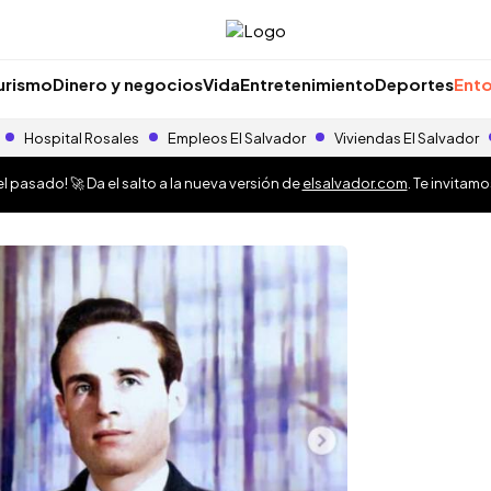
urismo
Dinero y negocios
Vida
Entretenimiento
Deportes
Ento
Hospital Rosales
Empleos El Salvador
Viviendas El Salvador
 pasado! 🚀 Da el salto a la nueva versión de
elsalvador.com
. Te invitam