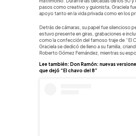
matrimonio. Durante las décadas de los 50 y
pasos como creativo y guionista, Graciela f
apoyo tanto en la vida privada como en los pr
Detrás de cámaras, su papel fue silencioso p
estuvo presente en giras, grabaciones e incl
como la confección del famoso traje de “El C
Graciela se dedicó de lleno a su familia, crian
Roberto Gómez Fernández, mientras su espos
Lee también: Don Ramón: nuevas versiones
que dejó “El chavo del 8”