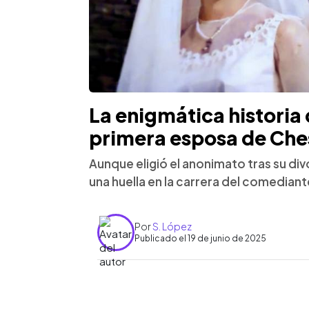
La enigmática historia
primera esposa de Che
Aunque eligió el anonimato tras su div
una huella en la carrera del comediante. 
Por
S. López
Publicado el 19 de junio de 2025
0:00