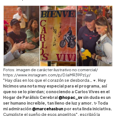
Fotos: imagen de carácter ilustrativo no comercial/
https://www.instagram.com/p/DJaMR39PzLy/
"Hay días en los que el corazón se desborda… ♥️.
Hoy
hicimos una nota muy especial para el programa, así
que no se lo pierdan; conociendo a Carlos Vives en el
Hogar de Parálisis Cerebral
@hopac_sv
sin duda es un
ser humano increíble, tan lleno de luz y amor. ✨ Toda
mi admiración
@marcehasbun
por esta linda iniciativa.
Cumpliste el sueño de esos angelitos", escribió la