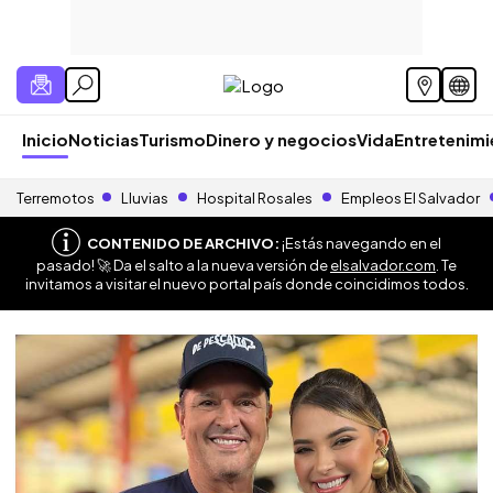
Inicio
Noticias
Turismo
Dinero y negocios
Vida
Entretenim
Terremotos
Lluvias
Hospital Rosales
Empleos El Salvador
CONTENIDO DE ARCHIVO:
¡Estás navegando en el
pasado! 🚀 Da el salto a la nueva versión de
elsalvador.com
. Te
invitamos a visitar el nuevo portal país donde coincidimos todos.