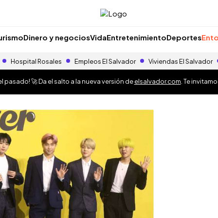
urismo
Dinero y negocios
Vida
Entretenimiento
Deportes
Ento
Hospital Rosales
Empleos El Salvador
Viviendas El Salvador
 pasado! 🚀 Da el salto a la nueva versión de
elsalvador.com
. Te invitam