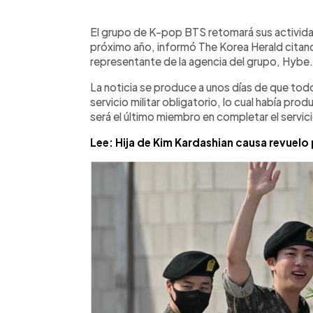
0:00
Facebook
Twitter
►
Escuchar artículo
El grupo de K-pop BTS retomará sus activi
próximo año, informó The Korea Herald citando
representante de la agencia del grupo, Hybe.
La noticia se produce a unos días de que to
servicio militar obligatorio, lo cual había pr
será el último miembro en completar el servic
Lee: Hija de Kim Kardashian causa revuelo 