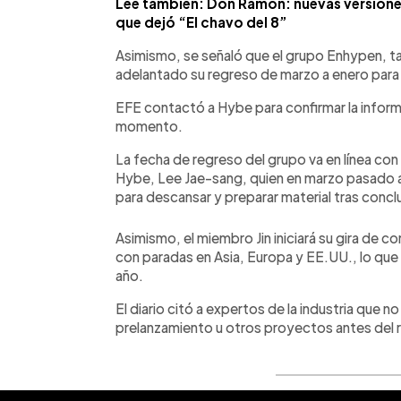
Lee también: Don Ramón: nuevas versiones
que dejó “El chavo del 8”
Asimismo, se señaló que el grupo Enhypen, ta
adelantado su regreso de marzo a enero para
EFE contactó a Hybe para confirmar la informa
momento.
La fecha de regreso del grupo va en línea con 
Hybe, Lee Jae-sang, quien en marzo pasado af
para descansar y preparar material tras concluir
Asimismo, el miembro Jin iniciará su gira de con
con paradas en Asia, Europa y EE.UU., lo que
año.
El diario citó a expertos de la industria que 
prelanzamiento u otros proyectos antes del r