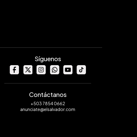
Síguenos
Contáctanos
+503 7854 0662
anunciate@elsalvador.com