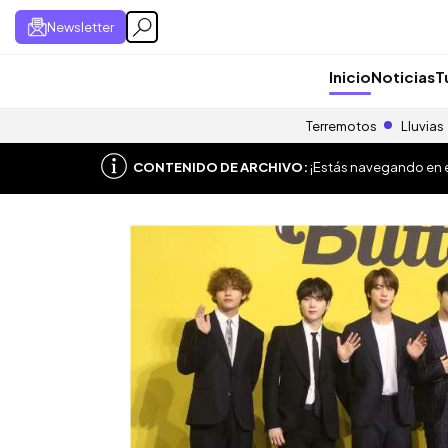
Newsletter
Inicio
Noticias
T
Terremotos
Lluvias
CONTENIDO DE ARCHIVO:
¡Estás navegando en el