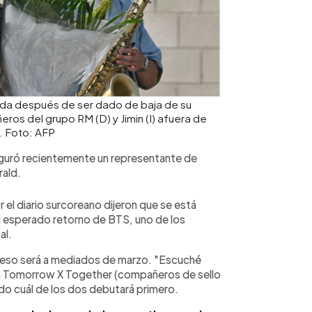
luda después de ser dado de baja de su
ñeros del grupo RM (D) y Jimin (I) afuera de
. Foto: AFP
eguró recientemente un representante de
rald.
 el diario surcoreano dijeron que se está
l esperado retorno de BTS, uno de los
al.
greso será a mediados de marzo. "Escuché
a Tomorrow X Together (compañeros de sello
do cuál de los dos debutará primero.