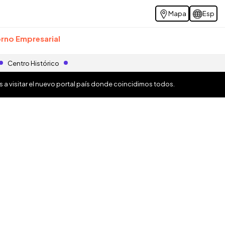
Mapa
Esp
rno Empresarial
Centro Histórico
os a visitar el nuevo portal país donde coincidimos todos.