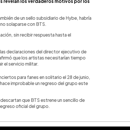
 revelan los verdaderos motivos por los
mbién de un sello subsidiario de Hybe, habría
 no solaparse con BTS.
ción, sin recibir respuesta hasta el
las declaraciones del director ejecutivo de
irmó que los artistas necesitarían tiempo
 el servicio militar.
ciertos para fanes en solitario el 28 de junio,
 hace improbable un regreso del grupo este
no descartan que BTS estrene un sencillo de
egreso oficial del grupo.