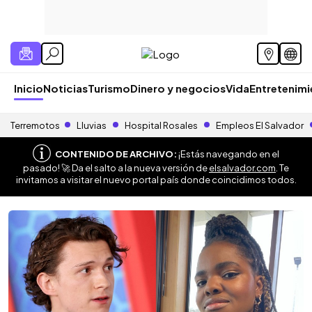
Inicio
Noticias
Turismo
Dinero y negocios
Vida
Entretenim
Terremotos
Lluvias
Hospital Rosales
Empleos El Salvador
CONTENIDO DE ARCHIVO:
¡Estás navegando en el
pasado! 🚀 Da el salto a la nueva versión de
elsalvador.com
. Te
invitamos a visitar el nuevo portal país donde coincidimos todos.