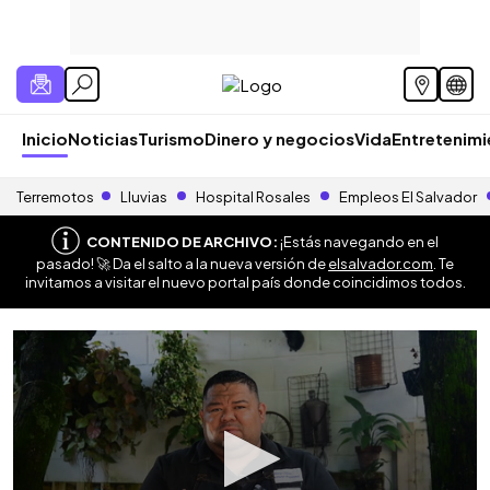
Inicio
Noticias
Turismo
Dinero y negocios
Vida
Entretenim
Terremotos
Lluvias
Hospital Rosales
Empleos El Salvador
CONTENIDO DE ARCHIVO:
¡Estás navegando en el
pasado! 🚀 Da el salto a la nueva versión de
elsalvador.com
. Te
invitamos a visitar el nuevo portal país donde coincidimos todos.