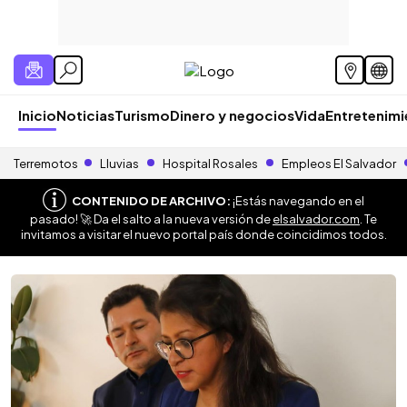
Inicio
Noticias
Turismo
Dinero y negocios
Vida
Entretenim
Terremotos
Lluvias
Hospital Rosales
Empleos El Salvador
CONTENIDO DE ARCHIVO:
¡Estás navegando en el
pasado! 🚀 Da el salto a la nueva versión de
elsalvador.com
. Te
invitamos a visitar el nuevo portal país donde coincidimos todos.