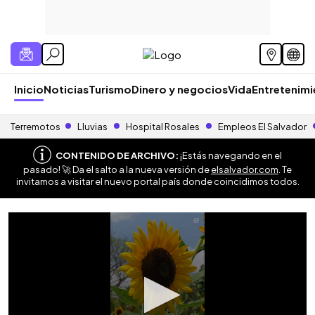
Inicio
Noticias
Turismo
Dinero y negocios
Vida
Entretenim
Terremotos
Lluvias
Hospital Rosales
Empleos El Salvador
CONTENIDO DE ARCHIVO:
¡Estás navegando en el
pasado! 🚀 Da el salto a la nueva versión de
elsalvador.com
. Te
invitamos a visitar el nuevo portal país donde coincidimos todos.