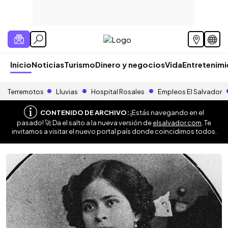
Inicio
Noticias
Turismo
Dinero y negocios
Vida
Entretenim
Terremotos
Lluvias
Hospital Rosales
Empleos El Salvador
CONTENIDO DE ARCHIVO:
¡Estás navegando en el
pasado! 🚀 Da el salto a la nueva versión de
elsalvador.com
. Te
invitamos a visitar el nuevo portal país donde coincidimos todos.