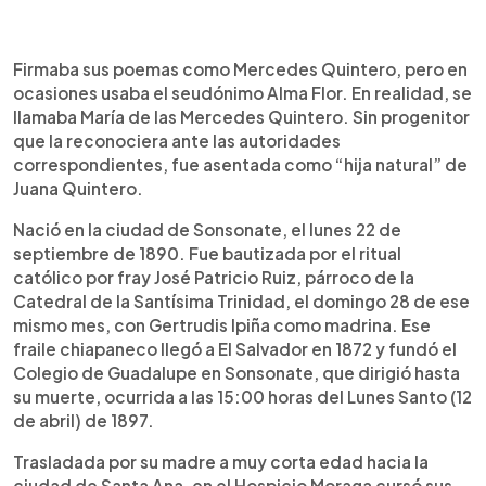
0:00
►
Escuchar artículo
Firmaba sus poemas como Mercedes Quintero, pero en
ocasiones usaba el seudónimo Alma Flor. En realidad, se
llamaba María de las Mercedes Quintero. Sin progenitor
que la reconociera ante las autoridades
correspondientes, fue asentada como “hija natural” de
Juana Quintero.
Nació en la ciudad de Sonsonate, el lunes 22 de
septiembre de 1890. Fue bautizada por el ritual
católico por fray José Patricio Ruiz, párroco de la
Catedral de la Santísima Trinidad, el domingo 28 de ese
mismo mes, con Gertrudis Ipiña como madrina. Ese
fraile chiapaneco llegó a El Salvador en 1872 y fundó el
Colegio de Guadalupe en Sonsonate, que dirigió hasta
su muerte, ocurrida a las 15:00 horas del Lunes Santo (12
de abril) de 1897.
Trasladada por su madre a muy corta edad hacia la
ciudad de Santa Ana, en el Hospicio Moraga cursó sus