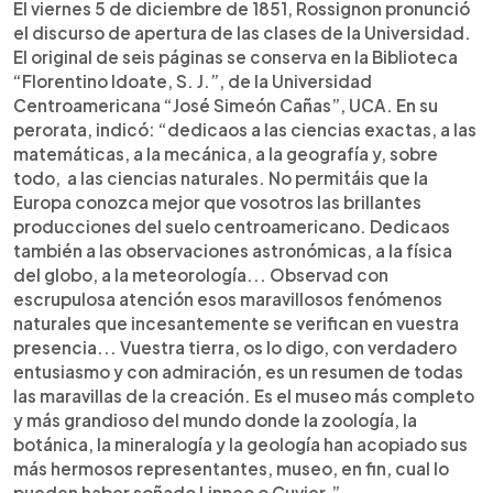
El viernes 5 de diciembre de 1851, Rossignon pronunció
el discurso de apertura de las clases de la Universidad.
El original de seis páginas se conserva en la Biblioteca
“Florentino Idoate, S. J.”, de la Universidad
Centroamericana “José Simeón Cañas”, UCA. En su
perorata, indicó: “dedicaos a las ciencias exactas, a las
matemáticas, a la mecánica, a la geografía y, sobre
todo, a las ciencias naturales. No permitáis que la
Europa conozca mejor que vosotros las brillantes
producciones del suelo centroamericano. Dedicaos
también a las observaciones astronómicas, a la física
del globo, a la meteorología... Observad con
escrupulosa atención esos maravillosos fenómenos
naturales que incesantemente se verifican en vuestra
presencia... Vuestra tierra, os lo digo, con verdadero
entusiasmo y con admiración, es un resumen de todas
las maravillas de la creación. Es el museo más completo
y más grandioso del mundo donde la zoología, la
botánica, la mineralogía y la geología han acopiado sus
más hermosos representantes, museo, en fin, cual lo
pueden haber soñado Linneo o Cuvier.”