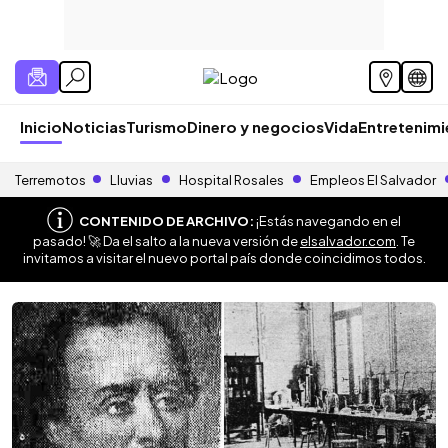
Inicio
Noticias
Turismo
Dinero y negocios
Vida
Entretenim
Terremotos
Lluvias
Hospital Rosales
Empleos El Salvador
CONTENIDO DE ARCHIVO:
¡Estás navegando en el
pasado! 🚀 Da el salto a la nueva versión de
elsalvador.com
. Te
invitamos a visitar el nuevo portal país donde coincidimos todos.