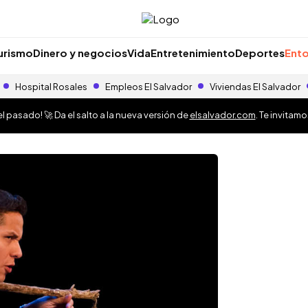
urismo
Dinero y negocios
Vida
Entretenimiento
Deportes
Ento
Hospital Rosales
Empleos El Salvador
Viviendas El Salvador
 pasado! 🚀 Da el salto a la nueva versión de
elsalvador.com
. Te invitam