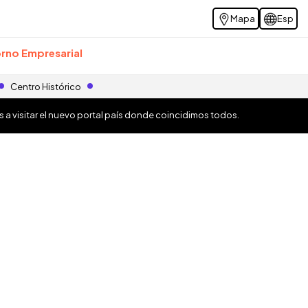
Mapa
Esp
rno Empresarial
Centro Histórico
os a visitar el nuevo portal país donde coincidimos todos.