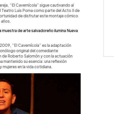
WhatsApp
Copiar link
areja, “El Cavernícola” sigue cautivando al
al Teatro Luis Poma como parte del Acto II de
ortunidad de disfrutar este montaje cómico
 años.
a muestra de arte salvadoreño ilumina Nueva
 2009, “El Cavernícola” es la adaptación
onólogo original del comediante
n de Roberto Salomón y con la actuación
a mantenido su esencia: una reflexión
y mujeres en la vida cotidiana.