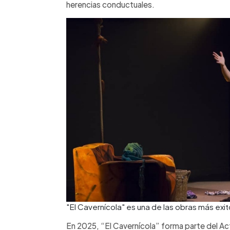
herencias conductuales.
"El Cavernícola" es una de las obras más exi
En 2025, “El Cavernícola” forma parte del Act