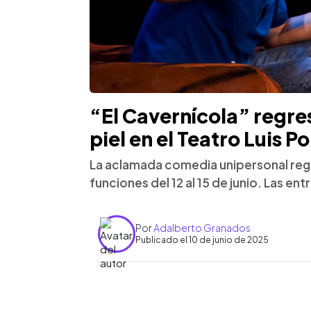
“El Cavernícola” regres
piel en el Teatro Luis 
La aclamada comedia unipersonal regr
funciones del 12 al 15 de junio. Las en
Por
Adalberto Granados
Publicado el 10 de junio de 2025
0:00