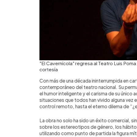
"El Cavernícola" regresa al Teatro Luis Poma
cortesía
Con más de una década ininterrumpida en carte
contemporáneo del teatro nacional. Su perman
el humor inteligente y el carisma de su único 
situaciones que todos han vivido alguna vez e
control remoto, hasta el eterno dilema de “
La obra no solo ha sido un éxito comercial, si
sobre los estereotipos de género, los hábitos
utilizando como punto de partida la figura mí