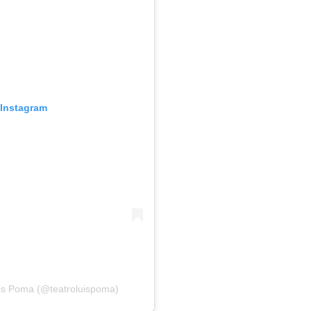
 Instagram
uis Poma (@teatroluispoma)