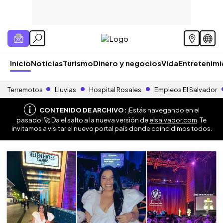
Inicio
Noticias
Turismo
Dinero y negocios
Vida
Entretenim
Terremotos
Lluvias
Hospital Rosales
Empleos El Salvador
CONTENIDO DE ARCHIVO:
¡Estás navegando en el
pasado! 🚀 Da el salto a la nueva versión de
elsalvador.com
. Te
invitamos a visitar el nuevo portal país donde coincidimos todos.