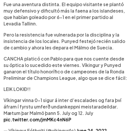
Fue una aventura distinta. El equipo visitante se plantó
muy defensivo y dificultó más la faena a los islandeses,
que habían goleado por 6-1 en el primer partido al
Levadia Tallinn.
Pero la resistencia fue vulnerada por la disciplina y la
insistencia de los locales. Punyed festejó recién salido
de cambio y ahora les depara el Mälmo de Suecia.
CANCHA platicó con Pablo para que nos cuente desde
su óptica lo sucedido este viernes. Víkingur y Punyed
ganaron el título honorífico de campeones de la Ronda
Preliminar de Champions League, algo que se dice fácil:
LEIK LOKIÐ!!
Víkingar vinna 0-1 sigur á inter d’escalades og fara því
áfram í fyrstu umferð undankeppni meistaradeildar.
Mætum þar Malmö þann 5. July og 12. July
pic.twitter.com/jmMKc4nN6P
— Víkingur Fótbolti (@vikingurfc)
June 24, 2022