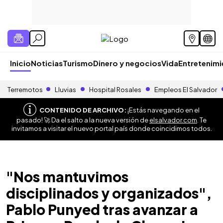
Inicio
Noticias
Turismo
Dinero y negocios
Vida
Entretenim
Terremotos
Lluvias
Hospital Rosales
Empleos El Salvador
CONTENIDO DE ARCHIVO:
¡Estás navegando en el
pasado! 🚀 Da el salto a la nueva versión de
elsalvador.com
. Te
invitamos a visitar el nuevo portal país donde coincidimos todos.
"Nos mantuvimos
disciplinados y organizados",
Pablo Punyed tras avanzar a