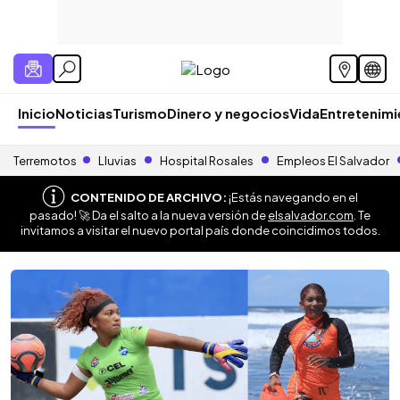
Inicio
Noticias
Turismo
Dinero y negocios
Vida
Entretenim
Terremotos
Lluvias
Hospital Rosales
Empleos El Salvador
CONTENIDO DE ARCHIVO:
¡Estás navegando en el
pasado! 🚀 Da el salto a la nueva versión de
elsalvador.com
. Te
invitamos a visitar el nuevo portal país donde coincidimos todos.