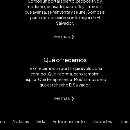
Somos un portal abierto, propositivo y
moderno, pensado para reflejar a un país
que avanza, se reinventa y se une. Somos el
punto de conexión con lo mejor de El
Salvador.
Ver mas ❯
Qué ofrecemos
Te ofrecemos un portal que evoluciona
contigo. Que informa, pero también
inspira. Que te representa. Mostramos de lo
que está hecho El Salvador.
Ver mas ❯
smo
Noticias
Vida
Entretenimiento
Deportes
Dine