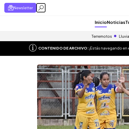
Newsletter
Inicio
Noticias
T
Terremotos
Lluvi
CONTENIDO DE ARCHIVO:
¡Estás navegando en el