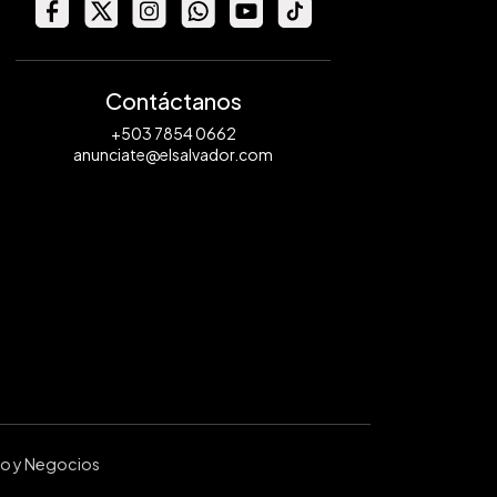
Contáctanos
+503 7854 0662
anunciate@elsalvador.com
ro y Negocios