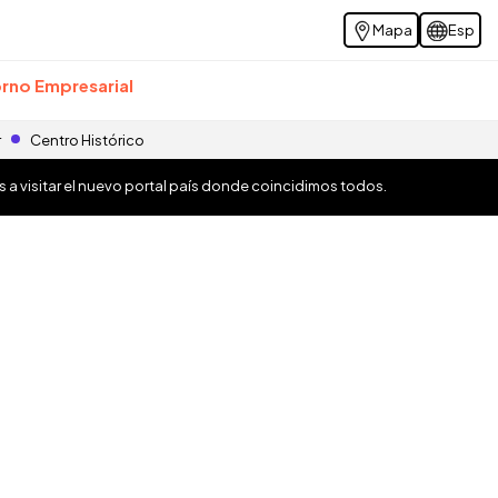
Mapa
Esp
rno Empresarial
r
Centro Histórico
os a visitar el nuevo portal país donde coincidimos todos.