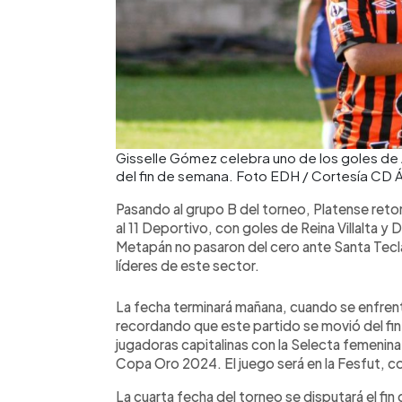
Gisselle Gómez celebra uno de los goles de 
del fin de semana. Foto EDH / Cortesía CD 
Pasando al grupo B del torneo, Platense retom
al 11 Deportivo, con goles de Reina Villalta y D
Metapán no pasaron del cero ante Santa Tecla
líderes de este sector.
La fecha terminará mañana, cuando se enfre
recordando que este partido se movió del fin 
jugadoras capitalinas con la Selecta femenina 
Copa Oro 2024. El juego será en la Fesfut, co
La cuarta fecha del torneo se disputará el fi