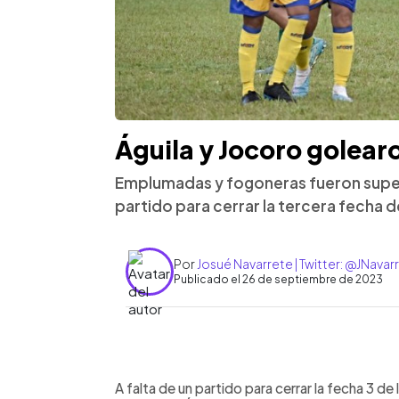
Águila y Jocoro golearo
Emplumadas y fogoneras fueron superio
partido para cerrar la tercera fecha d
Por
Josué Navarrete | Twitter: @JNava
Publicado el 26 de septiembre de 2023
0:00
Facebook
Twitter
►
Escuchar artículo
A falta de un partido para cerrar la fecha 3 de 