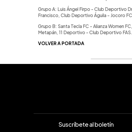
Grupo A: Luis Ángel Firpo - Club Deportivo 
Francisco, Club Deportivo Águila - Jocoro F
Grupo B: Santa Tecla FC - Alianza Women FC,
Metapán, 11 Deportivo - Club Deportivo FAS
VOLVER A PORTADA
Suscríbete al boletín