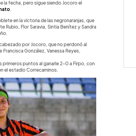
e la fecha, pero sigue siendo Jocoro el
nato
.
lete en la victoria de las negronaranjas, que
e Rubio, Flor Saravia, Sintia Benítez y Sandra
eño.
encabezado por Jocoro, que no perdonó al
e Francisca González, Vanessa Reyes,
s primeros puntos al ganarle 2-0 a Firpo, con
en el estadio Correcaminos.