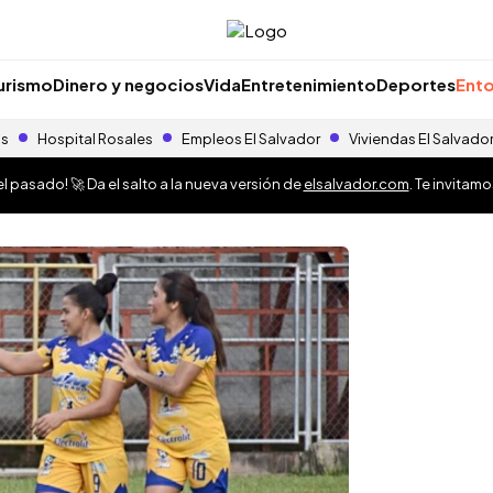
urismo
Dinero y negocios
Vida
Entretenimiento
Deportes
Ento
as
Hospital Rosales
Empleos El Salvador
Viviendas El Salvado
 pasado! 🚀 Da el salto a la nueva versión de
elsalvador.com
. Te invitam