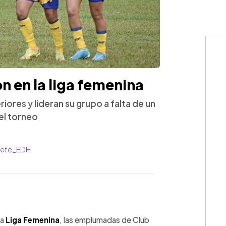
n en la liga femenina
res y lideran su grupo a falta de un
el torneo
rrete_EDH
WhatsApp
Copiar link
la
Liga Femenina
, las emplumadas de Club