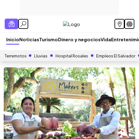
Inicio
Noticias
Turismo
Dinero y negocios
Vida
Entretenim
Terremotos
Lluvias
Hospital Rosales
Empleos El Salvador