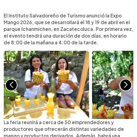
Resumen del artículo:
0:00
►
El Instituto Salvadoreño de Turismo anunció la
Escuchar artículo
El Instituto Salvadoreño de Turismo anunció la Expo
Expo Mango 2026, que se desarrollará el 18 y 19
Mango 2026, que se desarrollará el 18 y 19 de abril en el
de abril en el parque Ichanmichen, en
parque Ichanmichen, en Zacatecoluca. Por primera vez,
Zacatecoluca. Por primera vez, el evento tendrá
el evento tendrá una duración de dos días, en horario
una duración de dos días, en horario de 8:00 de la
de 8:00 de la mañana a 4:00 de la tarde.
mañana a 4:00 de la tarde. La feria reunirá a cerca
de 50 emprendedores y productores que
ofrecerán distintas variedades de mango y
productos derivados. Además, habrá una amplia
oferta gastronómica para los asistentes. La
entrada general costará $2.00 y se dispondrá de
transporte mediante Buses Alegres para facilitar
el acceso de visitantes.
La feria reunirá a cerca de 50 emprendedores y
productores que ofrecerán distintas variedades de
mango y productos derivados. Además, habrá una