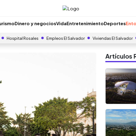
urismo
Dinero y negocios
Vida
Entretenimiento
Deportes
Ento
Hospital Rosales
Empleos El Salvador
Viviendas El Salvador
Artículo