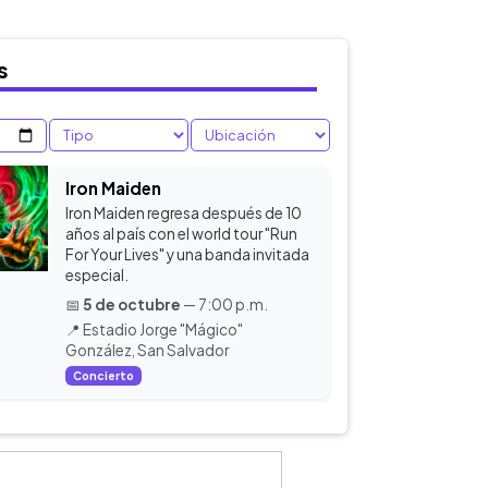
s
Iron Maiden
Iron Maiden regresa después de 10
años al país con el world tour "Run
For Your Lives" y una banda invitada
especial.
📅
5 de octubre
— 7:00 p.m.
📍 Estadio Jorge "Mágico"
González, San Salvador
Concierto