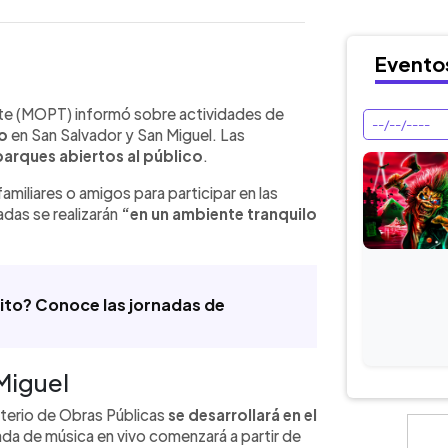
Evento
WhatsApp
Copiar link
ió actividades de música en vivo en
orte (MOPT) informó sobre actividades de
San Miguel para este jueves 28 de
yo
en San Salvador y San Miguel. Las
s se desarrollarán en el Parque
parques abiertos al público
.
en las instalaciones de la Biblioteca
familiares o amigos para participar en las
l Centro Histórico capitalino. Las
adas se realizarán
“en un ambiente tranquilo
 el MOPT invitó a las personas a asistir
so de BINAES, la programación fue
r de las 9:00 de la noche, según la
tito? Conoce las jornadas de
 Miguel
sterio de Obras Públicas
se desarrollará en el
nada de música en vivo comenzará a partir de