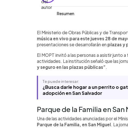
Resumen
Resumen del artículo:
0:00
Facebook
Twitter
►
El Ministerio de Obras Públicas anunc
Escuchar artículo
El Ministerio de Obras Públicas y de Transp
espacios públicos de San Salvador y 
música en vivo para este jueves 28 de ma
mayo. Según la institución, las jornada
presentaciones se desarrollarán en
plazas y 
Bicentenario, el Parque de la Familia y 
El MOPT invitó a las personas a asistir junto a 
Nacional de El Salvador (BINAES), en e
actividades. La institución señaló que las jorn
actividades serán abiertas al público y
y seguro en las plazas públicas”
.
junto a familiares o amigos. En el ca
anunciada del 28 al 31 de mayo a parti
información oficial.
Te puede interesar:
¿Busca darle hogar a un perrito o ga
adopción en San Salvador
Parque de la Familia en San
Una de las actividades anunciadas por el Mini
Parque de la Familia, en San Miguel
. La jor