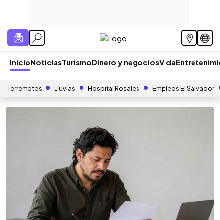
Inicio
Noticias
Turismo
Dinero y negocios
Vida
Entretenim
Terremotos
Lluvias
Hospital Rosales
Empleos El Salvador