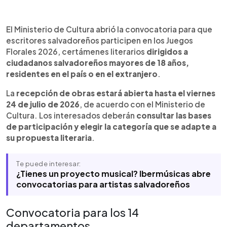
Resumen del artículo:
0:00
►
Los escritores salvadoreños mayores de 18 años
Escuchar artículo
El Ministerio de Cultura abrió la convocatoria para que
ya pueden participar en los Juegos Florales 2026,
escritores salvadoreños participen en los Juegos
cuya convocatoria permanecerá abierta hasta el
Florales 2026, certámenes literarios
dirigidos a
24 de julio. El certamen, organizado por el
ciudadanos salvadoreños mayores de 18 años,
Ministerio de Cultura a través de la Comisión
residentes en el país o en el extranjero
.
Nacional Organizadora de los Juegos Florales,
está dirigido a salvadoreños residentes en el país
La
recepción de obras estará abierta hasta el viernes
o en el extranjero. La convocatoria incluye
24 de julio de 2026
, de acuerdo con el Ministerio de
categorías literarias en los 14 departamentos del
Cultura. Los interesados deberán
consultar las bases
país. Cada participante podrá concursar en una
de participación y elegir la categoría que se adapte a
sola rama literaria. Los premios consisten en una
su propuesta literaria
.
gratificación equivalente a ocho salarios mínimos
vigentes del sector comercio y un diploma. Las
Te puede interesar:
bases de participación están disponibles en el
¿Tienes un proyecto musical? Ibermúsicas abre
sitio web del Ministerio de Cultura.
convocatorias para artistas salvadoreños
Convocatoria para los 14
departamentos