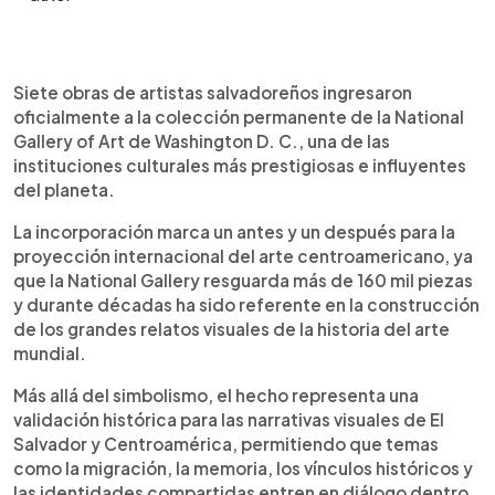
Resumen del artículo:
0:00
►
El arte salvadoreño alcanzó un nuevo
Escuchar artículo
Siete obras de artistas salvadoreños ingresaron
reconocimiento internacional con el ingreso de
oficialmente a la colección permanente de la National
siete obras de artistas nacionales a la colección
Gallery of Art de Washington D. C., una de las
permanente de la National Gallery of Art en
instituciones culturales más prestigiosas e influyentes
Washington D. C. La incorporación incluye piezas
del planeta.
de Beatriz Cortez, Walterio Iraheta, Simón Vega y
Verónica Vides, consolidando la presencia del
La incorporación marca un antes y un después para la
arte centroamericano en uno de los museos más
proyección internacional del arte centroamericano, ya
importantes del mundo. Las obras llegaron
que la National Gallery resguarda más de 160 mil piezas
gracias a la donación del coleccionista Mario
y durante décadas ha sido referente en la construcción
Cáder-Frech y reflejan temas como migración,
de los grandes relatos visuales de la historia del arte
identidad y memoria histórica. Este hecho
mundial.
representa un momento histórico para El Salvador
y fortalece la visibilidad global de la producción
Más allá del simbolismo, el hecho representa una
artística contemporánea de la región.
validación histórica para las narrativas visuales de El
Salvador y Centroamérica, permitiendo que temas
como la migración, la memoria, los vínculos históricos y
las identidades compartidas entren en diálogo dentro