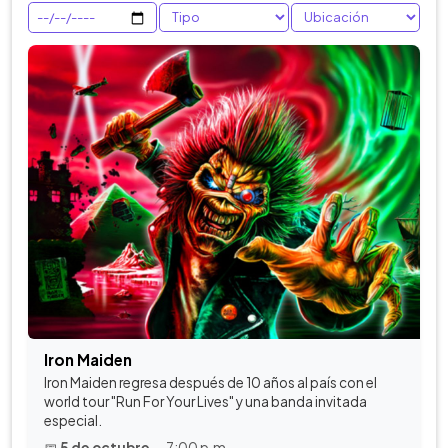
Iron Maiden
Iron Maiden regresa después de 10 años al país con el
world tour "Run For Your Lives" y una banda invitada
especial.
📅
5 de octubre
— 7:00 p.m.