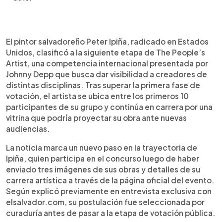
Resumen del artículo:
0:00
►
El pintor salvadoreño Peter Ipiña, radicado en
Escuchar artículo
El pintor salvadoreño Peter Ipiña, radicado en Estados
Miami, clasificó a la siguiente etapa de The
Unidos, clasificó a la siguiente etapa de The People’s
People’s Artist, competencia internacional
Artist, una competencia internacional presentada por
presentada por Johnny Depp. El artista se ubicó
Johnny Depp que busca dar visibilidad a creadores de
entre los primeros 20 de su grupo tras superar la
distintas disciplinas. Tras superar la primera fase de
primera fase de votación pública. Hijo del
votación, el artista se ubica entre los primeros 10
maestro Pedro Antonio Ipiña, Peter ha construido
participantes de su grupo y continúa en carrera por una
una trayectoria propia con obras marcadas por
vitrina que podría proyectar su obra ante nuevas
identidad, memoria, espiritualidad y temas
audiencias.
sociales. Los salvadoreños dentro y fuera del país
pueden seguir apoyándolo con su voto en la
La noticia marca un nuevo paso en la trayectoria de
página oficial del concurso. Para Ipiña, este
Ipiña, quien participa en el concurso luego de haber
avance representa una nueva vitrina para el arte
enviado tres imágenes de sus obras y detalles de su
salvadoreño.
carrera artística a través de la página oficial del evento.
Según explicó previamente en entrevista exclusiva con
elsalvador.com, su postulación fue seleccionada por
curaduría antes de pasar a la etapa de votación pública.