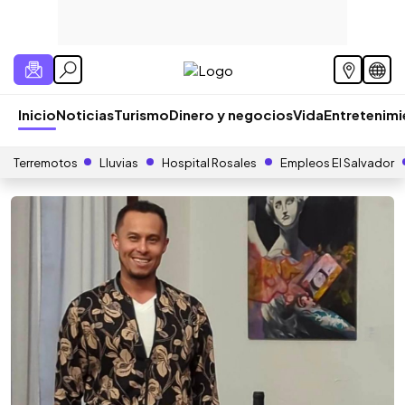
Inicio
Noticias
Turismo
Dinero y negocios
Vida
Entretenim
Terremotos
Lluvias
Hospital Rosales
Empleos El Salvador