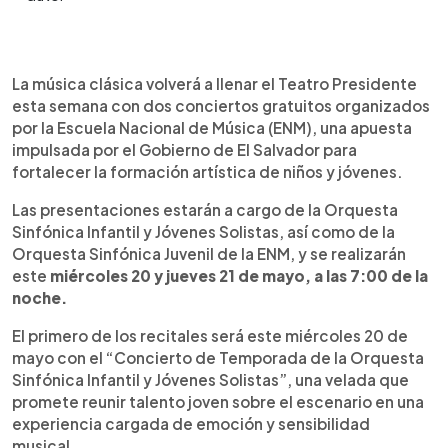
Resumen del artículo:
0:00
►
La Escuela Nacional de Música (ENM) realizará
Escuchar artículo
La música clásica volverá a llenar el Teatro Presidente
dos conciertos gratuitos esta semana en el
esta semana con dos conciertos gratuitos organizados
Teatro Presidente, como parte de su temporada
por la Escuela Nacional de Música (ENM), una apuesta
sinfónica 2026. El miércoles 20 de mayo se
impulsada por el Gobierno de El Salvador para
presentará la Orquesta Sinfónica Infantil y
fortalecer la formación artística de niños y jóvenes.
Jóvenes Solistas, mientras que el jueves 21 será el
turno de la Orquesta Sinfónica Juvenil de la ENM,
Las presentaciones estarán a cargo de la Orquesta
con un homenaje al compositor Camille Saint-
Sinfónica Infantil y Jóvenes Solistas, así como de la
Saëns. La gala incluirá la participación especial de
Orquesta Sinfónica Juvenil de la ENM, y se realizarán
la violinista Emily Sandoval y el violonchelista
este
miércoles 20 y jueves 21 de mayo, a las 7:00 de la
Franklin Sandoval. Ambas actividades
noche.
comenzarán a las 7:00 p.m. y forman parte de los
esfuerzos del Ministerio de Cultura por fortalecer
El primero de los recitales será este miércoles 20 de
la formación musical en El Salvador.
mayo con el “Concierto de Temporada de la Orquesta
Sinfónica Infantil y Jóvenes Solistas”, una velada que
promete reunir talento joven sobre el escenario en una
experiencia cargada de emoción y sensibilidad
musical.