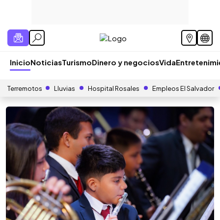
Inicio
Noticias
Turismo
Dinero y negocios
Vida
Entretenim
Terremotos
Lluvias
Hospital Rosales
Empleos El Salvador