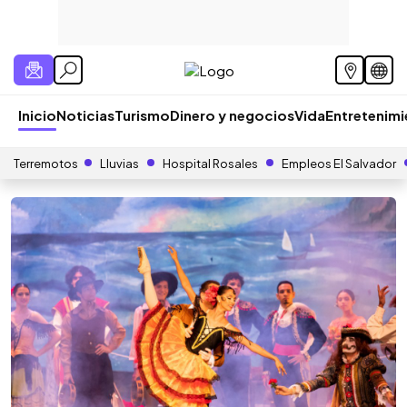
Inicio
Noticias
Turismo
Dinero y negocios
Vida
Entretenim
Terremotos
Lluvias
Hospital Rosales
Empleos El Salvador