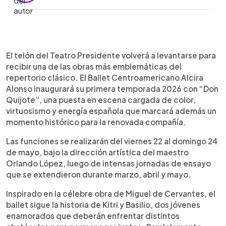
Resumen del artículo:
0:00
►
El Ballet Centroamericano Alcira Alonso inaugurará
Escuchar artículo
El telón del Teatro Presidente volverá a levantarse para
su primera temporada 2026 con “Don Quijote”,
recibir una de las obras más emblemáticas del
una vibrante producción que llegará al Teatro
repertorio clásico. El Ballet Centroamericano Alcira
Presidente del 22 al 24 de mayo. Bajo la dirección
Alonso inaugurará su primera temporada 2026 con “Don
artística de Orlando López, la puesta en escena
Quijote”, una puesta en escena cargada de color,
presentará la historia de Kitri y Basilio,
virtuosismo y energía española que marcará además un
acompañada por las aventuras del famoso
momento histórico para la renovada compañía.
caballero Don Quijote y Sancho Panza. La primera
bailarina Lucía Figueroa destacó que esta obra
Las funciones se realizarán del viernes 22 al domingo 24
representa un gran reto técnico y artístico para la
de mayo, bajo la dirección artística del maestro
compañía, que atraviesa una nueva etapa tras la
Orlando López, luego de intensas jornadas de ensayo
transformación institucional anunciada en abril.
que se extendieron durante marzo, abril y mayo.
Las entradas ya están disponibles en Smart Ticket
y canales oficiales del ballet.
Inspirado en la célebre obra de Miguel de Cervantes, el
ballet sigue la historia de Kitri y Basilio, dos jóvenes
enamorados que deberán enfrentar distintos