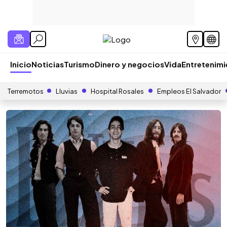
Inicio
Noticias
Turismo
Dinero y negocios
Vida
Entretenim
Terremotos
Lluvias
Hospital Rosales
Empleos El Salvador