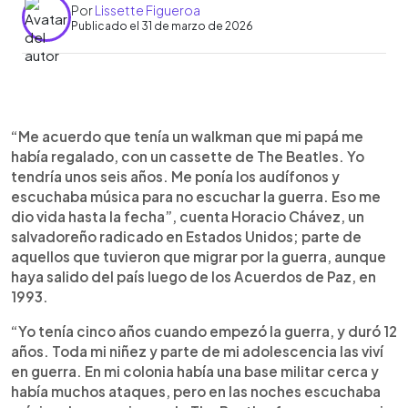
Por
Lissette Figueroa
Publicado el 31 de marzo de 2026
Resumen del artículo:
0:00
►
Horacio Chávez, salvadoreño originario de
Escuchar artículo
“Me acuerdo que tenía un walkman que mi papá me
Sonsonate, encontró en la música de The Beatles
había regalado, con un cassette de The Beatles. Yo
un refugio durante la guerra civil y, años después,
tendría unos seis años. Me ponía los audífonos y
en su vida como migrante en Estados Unidos.
escuchaba música para no escuchar la guerra. Eso me
Desde niño, las canciones lo ayudaron a
dio vida hasta la fecha”, cuenta Horacio Chávez, un
sobrellevar el miedo, la soledad y el desarraigo.
salvadoreño radicado en Estados Unidos; parte de
En Miami, incluso aprendió inglés traduciendo un
aquellos que tuvieron que migrar por la guerra, aunque
libro de la banda. Décadas después, esa
haya salido del país luego de los Acuerdos de Paz, en
conexión se transformó en Finding Shelter in
1993.
Sound, un libro donde narra su historia. Hoy, junto a
su esposa e hijas —cuyos nombres también rinden
“Yo tenía cinco años cuando empezó la guerra, y duró 12
homenaje a la banda—, la música sigue siendo el
años. Toda mi niñez y parte de mi adolescencia las viví
hilo que une su vida familiar y emocional.
en guerra. En mi colonia había una base militar cerca y
había muchos ataques, pero en las noches escuchaba