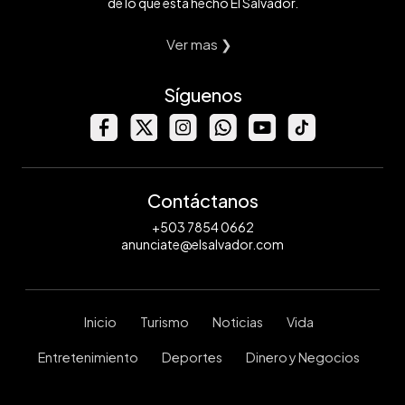
de lo que está hecho El Salvador.
Ver mas ❯
Síguenos
Contáctanos
+503 7854 0662
anunciate@elsalvador.com
Inicio
Turismo
Noticias
Vida
Entretenimiento
Deportes
Dinero y Negocios