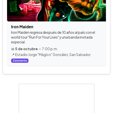
Iron Maiden
Iron Maiden regresa después de 10 años al país con el
world tour "Run For Your Lives" y una banda invitada
especial.
📅
5 de octubre
— 7:00 p.m.
📍 Estadio Jorge "Mágico" González, San Salvador
Concierto