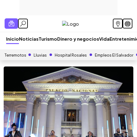
Inicio
Noticias
Turismo
Dinero y negocios
Vida
Entretenim
Terremotos
Lluvias
Hospital Rosales
Empleos El Salvador