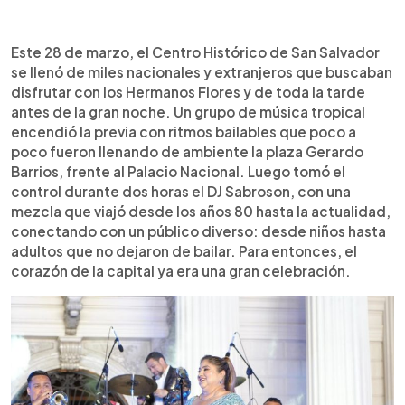
Resumen del artículo:
0:00
►
El 28 de marzo, el Centro Histórico de San
Escuchar artículo
Este 28 de marzo, el Centro Histórico de San Salvador
Salvador reunió a miles de salvadoreños y
se llenó de miles nacionales y extranjeros que buscaban
extranjeros en una fiesta musical liderada por los
disfrutar con los Hermanos Flores y de toda la tarde
Hermanos Flores. La jornada inició con música
antes de la gran noche. Un grupo de música tropical
tropical y un set del DJ Sabroson que animó al
encendió la previa con ritmos bailables que poco a
público durante horas. Al salir al escenario, la
poco fueron llenando de ambiente la plaza Gerardo
orquesta desató euforia con clásicos como
Barrios, frente al Palacio Nacional. Luego tomó el
“Arriba El Salvador” y “Enfermera”. Hubo
control durante dos horas el DJ Sabroson, con una
momentos emotivos, como el homenaje a su
mezcla que viajó desde los años 80 hasta la actualidad,
hermana Gloria, y guiños internacionales con “Luna
conectando con un público diverso: desde niños hasta
de Xelajú”. La noche cerró entre ovaciones,
adultos que no dejaron de bailar. Para entonces, el
reafirmando el cariño del público y anticipando su
corazón de la capital ya era una gran celebración.
próxima presentación en Coachella.