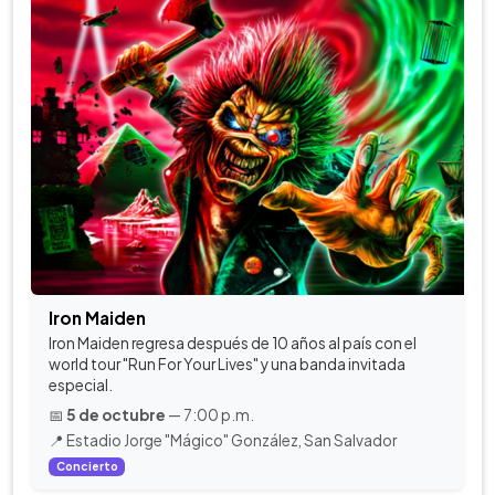
Iron Maiden
Iron Maiden regresa después de 10 años al país con el
world tour "Run For Your Lives" y una banda invitada
especial.
📅
5 de octubre
— 7:00 p.m.
📍 Estadio Jorge "Mágico" González, San Salvador
Concierto