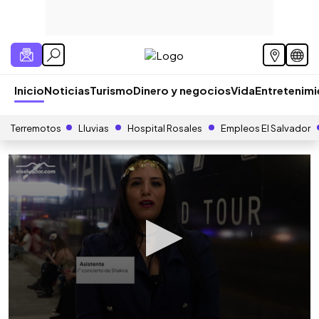
Inicio
Noticias
Turismo
Dinero y negocios
Vida
Entretenim
Terremotos
Lluvias
Hospital Rosales
Empleos El Salvador