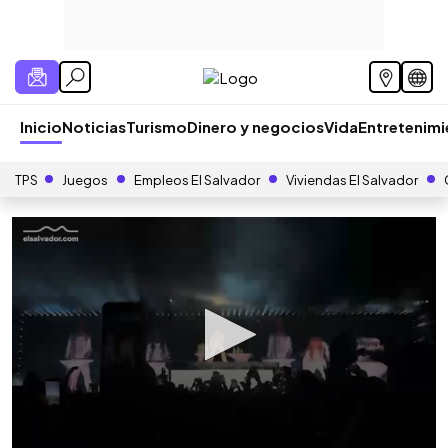
Inicio
Noticias
Turismo
Dinero y negocios
Vida
Entretenim
TPS
Juegos
Empleos El Salvador
Viviendas El Salvador