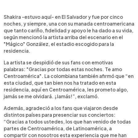
Resumen del artículo:
0:00
►
Shakira hizo historia en El Salvador al presentarse
Escuchar artículo
Shakira -estuvo aquí- en El Salvador y fue por cinco
cinco noches consecutivas en el estadio “Mágico”
noches, y siempre, una con su manada centroamericana
González, marcando un hito en los conciertos del
que tanto cariño, fidelidad y apoyo le ha dado a su vida,
país. La artista agradeció a su “manada
según mencionó la artista arriba del escenario en el
centroamericana” por el cariño y la fidelidad,
"Mágico" González, el estadio escogido para la
prometiendo no olvidar esta residencia. Fans de
residencia.
toda la región viajaron para vivir el espectáculo,
que también impulsó el turismo y el comercio
La artista se despidió de sus fans con emotivas
local. Con un repertorio de 25 canciones, nuevos
palabras: "Gracias por todas estas noches. Te amo
vestuarios y momentos emotivos, la barranquillera
Centroamérica". La colombiana también afirmó que “en
conectó con varias generaciones. Además,
esta ciudad, que tan bien nos ha tratado en esta
recordó su primera visita en 1996, celebrando 30
residencia, aquí en Centroamérica, les prometo algo,
años de vínculo con el público salvadoreño.
jamás se me olvidará. ¡Jamás!”, exclamó.
Además, agradeció a los fans que viajaron desde
distintos países para presenciar sus conciertos:
“Gracias a todos ustedes, los que han venido de todas
partes de Centroamérica, de Latinoamérica, a
compartir con nosotros esta experiencia que me han