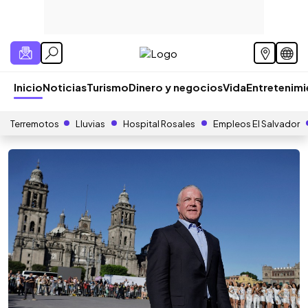
Inicio
Noticias
Turismo
Dinero y negocios
Vida
Entretenim
Terremotos
Lluvias
Hospital Rosales
Empleos El Salvador