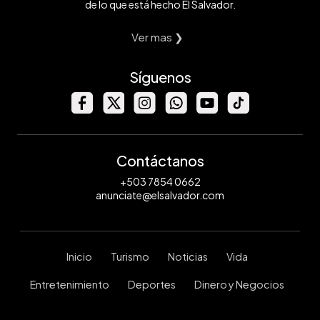
de lo que está hecho El Salvador.
Ver mas ❯
Síguenos
Contáctanos
+503 7854 0662
anunciate@elsalvador.com
Inicio
Turismo
Noticias
Vida
Entretenimiento
Deportes
Dinero y Negocios