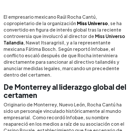
Resumen del artículo:
0:00
►
Raúl Rocha Cantú, empresario mexicano y
Escuchar artículo
El empresario mexicano Raúl Rocha Cantú,
copropietario de Miss Universo, ha ganado
copropietario de la organización
Miss Universo
, se ha
notoriedad internacional tras intervenir en la
convertido en figura de interés global tras la reciente
reciente polémica entre la representante
controversia que involucró al director de
Miss Universo
mexicana Fátima Bosch y el director tailandés
Tailandia
, Nawat Itsaragrisil, y a la representante
Nawat Itsaragrisil. Originario de Monterrey y
mexicana Fátima Bosch. Según reportó Infobae, el
fundador de Legacy Holding Group, Rocha ha
conflicto escaló después de que Rocha interviniera
construido un imperio en sectores como energía,
directamente para sancionar al directivo tailandés y
tecnología y espectáculos. Su llegada al
anunciar medidas legales, marcando un precedente
certamen de belleza trajo cambios internos,
dentro del certamen.
disputas y debates sobre inclusión. Según
Infobae, Rocha busca transformar Miss Universo
De Monterrey al liderazgo global del
en una marca global de liderazgo femenino,
certamen
aunque su gestión sigue bajo escrutinio por
decisiones empresariales y controversias
Originario de Monterrey, Nuevo León, Rocha Cantú ha
mediáticas.
sido un personaje vinculado históricamente al mundo
empresarial. Como recordó Infobae, su nombre
reapareció en los medios a raíz de su asociación con el
Casino Royale, establecimiento que fue escenario de