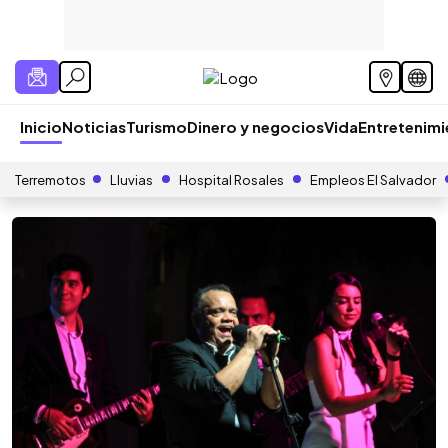
Inicio
Noticias
Turismo
Dinero y negocios
Vida
Entretenim
Terremotos
Lluvias
Hospital Rosales
Empleos El Salvador