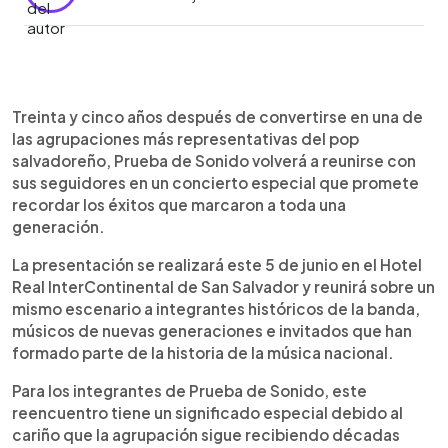
Resumen del artículo:
0:00
►
Prueba de Sonido volverá a los escenarios para
Escuchar artículo
Treinta y cinco años después de convertirse en una de
celebrar 35 años de trayectoria con un concierto
las agrupaciones más representativas del pop
especial que reunirá a sus seguidores este 5 de
salvadoreño, Prueba de Sonido volverá a reunirse con
junio en el Hotel Real InterContinental de San
sus seguidores en un concierto especial que promete
Salvador. La agrupación interpretará sus éxitos
recordar los éxitos que marcaron a toda una
más recordados, presentará nuevas versiones de
generación.
algunas de sus canciones y estrenará material
inédito. La noche contará además con la
La presentación se realizará este 5 de junio en el Hotel
participación de invitados como Mario Rivera,
Real InterContinental de San Salvador y reunirá sobre un
Marito de Taxi Driver, Rafa García y Nazi Serrano.
mismo escenario a integrantes históricos de la banda,
Martín Núñez aseguró que el reencuentro
músicos de nuevas generaciones e invitados que han
representa una oportunidad para compartir
formado parte de la historia de la música nacional.
nuevamente con un público que sigue
manteniendo vivas las canciones de la banda.
Para los integrantes de Prueba de Sonido, este
reencuentro tiene un significado especial debido al
cariño que la agrupación sigue recibiendo décadas