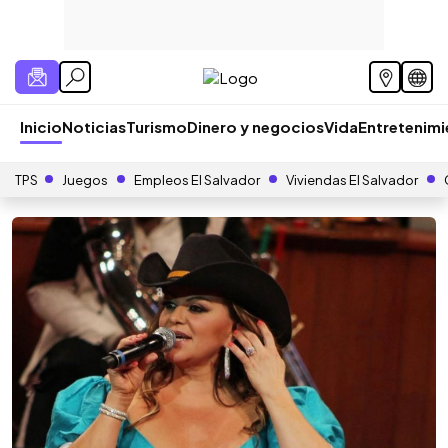
Inicio
Noticias
Turismo
Dinero y negocios
Vida
Entretenim
TPS
Juegos
Empleos El Salvador
Viviendas El Salvador