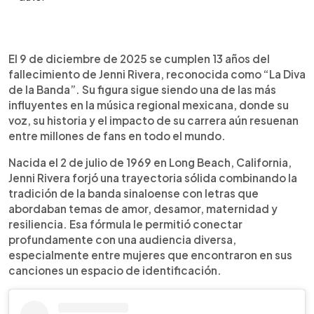
Resumen del artículo:
0:00
►
El 9 de diciembre de 2025 se cumplen 13 años del
Escuchar artículo
El 9 de diciembre de 2025 se cumplen 13 años del
fallecimiento de Jenni Rivera, reconocida como
fallecimiento de Jenni Rivera, reconocida como “La Diva
“La Diva de la Banda”. Su música, cargada de
de la Banda”. Su figura sigue siendo una de las más
temas como el amor, la maternidad y la
influyentes en la música regional mexicana, donde su
superación, la convirtió en una figura influyente del
voz, su historia y el impacto de su carrera aún resuenan
regional mexicano. Su último concierto fue en
entre millones de fans en todo el mundo.
Monterrey, horas antes del accidente aéreo que
terminó con su vida. Desde entonces, su familia ha
Nacida el 2 de julio de 1969 en Long Beach, California,
mantenido su legado vivo mediante producciones
Jenni Rivera forjó una trayectoria sólida combinando la
póstumas, como Paloma Negra desde Monterrey,
tradición de la banda sinaloense con letras que
y la serie biográfica Mariposa de Barrio. Su historia
abordaban temas de amor, desamor, maternidad y
continúa resonando entre nuevas generaciones
resiliencia. Esa fórmula le permitió conectar
de fans y seguidores de su música.
profundamente con una audiencia diversa,
especialmente entre mujeres que encontraron en sus
canciones un espacio de identificación.