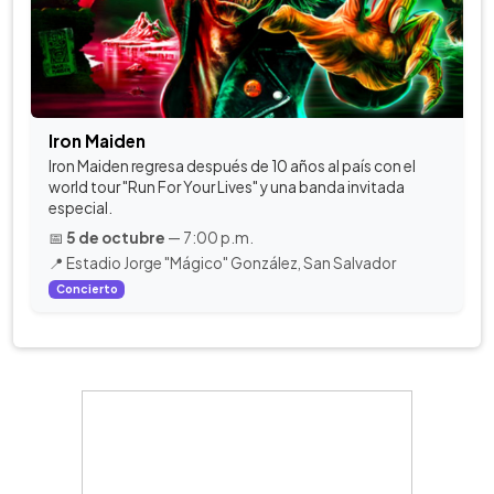
Iron Maiden
Iron Maiden regresa después de 10 años al país con el
world tour "Run For Your Lives" y una banda invitada
especial.
📅
5 de octubre
— 7:00 p.m.
📍 Estadio Jorge "Mágico" González, San Salvador
Concierto