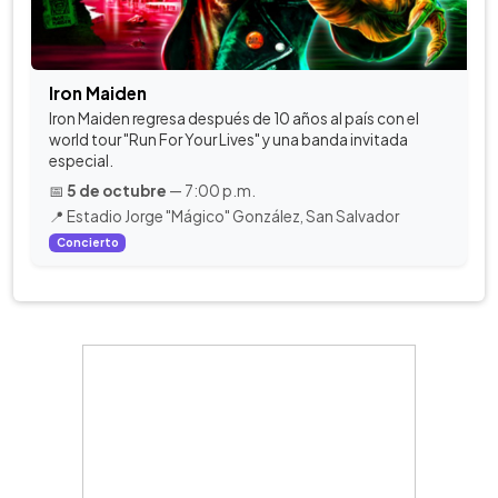
Iron Maiden
Iron Maiden regresa después de 10 años al país con el
world tour "Run For Your Lives" y una banda invitada
especial.
📅
5 de octubre
— 7:00 p.m.
📍 Estadio Jorge "Mágico" González, San Salvador
Concierto