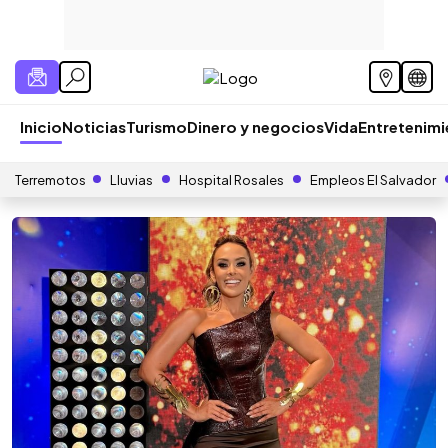
Inicio
Noticias
Turismo
Dinero y negocios
Vida
Entretenim
Terremotos
Lluvias
Hospital Rosales
Empleos El Salvador