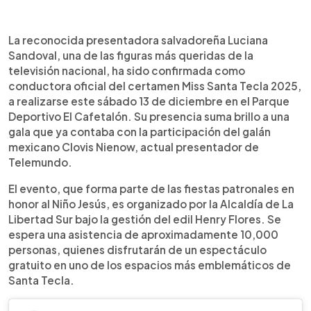
Resumen del artículo:
0:00
►
Luciana Sandoval ha sido confirmada como la
Escuchar artículo
La reconocida presentadora salvadoreña Luciana
presentadora oficial de Miss Santa Tecla 2025, el
Sandoval, una de las figuras más queridas de la
certamen de belleza más esperado de las fiestas
televisión nacional, ha sido confirmada como
patronales del municipio. El evento se celebrará
conductora oficial del certamen Miss Santa Tecla 2025,
este sábado 13 de diciembre a las 7:00 p. m. en el
a realizarse este sábado 13 de diciembre en el Parque
Parque Deportivo El Cafetalón, con entrada
Deportivo El Cafetalón. Su presencia suma brillo a una
gratuita para todo el público. La acompañará el
gala que ya contaba con la participación del galán
conductor mexicano Clovis Nienow, conocido por
mexicano Clovis Nienow, actual presentador de
su participación en realities y programas de
Telemundo.
televisión. Nueve candidatas competirán por la
corona en una gala que busca resaltar la identidad
El evento, que forma parte de las fiestas patronales en
y el talento tecleño, organizada por la alcaldía de
honor al Niño Jesús, es organizado por la Alcaldía de La
La Libertad Sur.
Libertad Sur bajo la gestión del edil Henry Flores. Se
espera una asistencia de aproximadamente 10,000
personas, quienes disfrutarán de un espectáculo
gratuito en uno de los espacios más emblemáticos de
Santa Tecla.