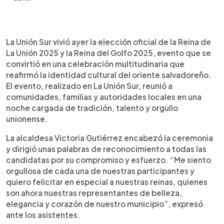
Resumen del artículo:
0:00
►
La Unión Sur inició su calendario festivo 2025 con
Escuchar artículo
La Unión Sur vivió ayer la elección oficial de la Reina de
la coronación oficial de Josselyn Elizabeth Morales
La Unión 2025 y la Reina del Golfo 2025, evento que se
Gómez como Reina de La Unión y Alisson Marcela
convirtió en una celebración multitudinaria que
Rodríguez como Reina del Golfo. El evento reunió
reafirmó la identidad cultural del oriente salvadoreño.
a comunidades, autoridades y familias en una
El evento, realizado en La Unión Sur, reunió a
noche que celebró la identidad local. La alcaldesa
comunidades, familias y autoridades locales en una
Victoria Gutiérrez destacó el talento de las
noche cargada de tradición, talento y orgullo
participantes y anunció que La Adictiva y Khriz &
unionense.
Ángel serán los artistas internacionales invitados al
Carnaval del Golfo 2025. Además, el 21 de
La alcaldesa Victoria Gutiérrez encabezó la ceremonia
diciembre, Los Hermanos Flores ofrecerán un
y dirigió unas palabras de reconocimiento a todas las
concierto gratuito en el Estadio Marcelino Imbers
candidatas por su compromiso y esfuerzo. “Me siento
como antesala a las fiestas de fin de año.
orgullosa de cada una de nuestras participantes y
quiero felicitar en especial a nuestras reinas, quienes
son ahora nuestras representantes de belleza,
elegancia y corazón de nuestro municipio”, expresó
ante los asistentes.