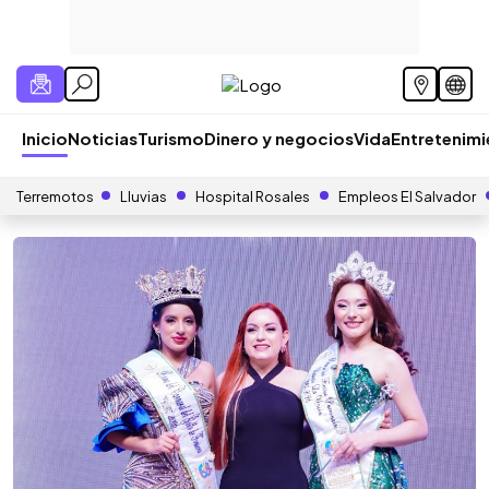
Inicio
Noticias
Turismo
Dinero y negocios
Vida
Entretenim
Terremotos
Lluvias
Hospital Rosales
Empleos El Salvador