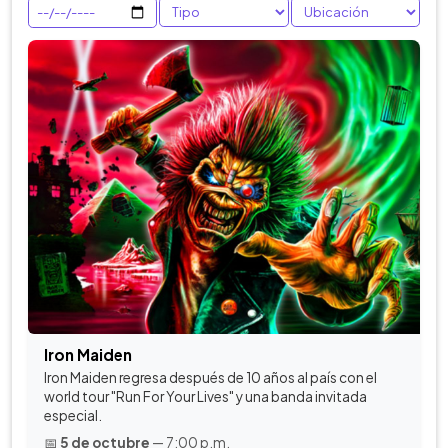
Iron Maiden
Iron Maiden regresa después de 10 años al país con el
world tour "Run For Your Lives" y una banda invitada
especial.
📅
5 de octubre
— 7:00 p.m.