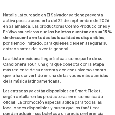
Resumen del artículo:
0:00
►
Natalia Lafourcade llegará a El Salvador el 22 de
Escuchar artículo
Natalia Lafourcade en El Salvador ya tiene preventa
septiembre de 2026 con su Cancionera Tour, en
activa para su concierto del 22 de septiembre de 2026
Salamanca. Las productoras Cosmo
en Salamanca. Las productoras Cosmo Producciones y
Producciones y En Vivo anunciaron una preventa
En Vivo anunciaron que
los boletos cuentan con un 15 %
especial con 15 % de descuento en todas las
de descuento en todas las localidades disponibles
,
localidades disponibles, por tiempo limitado. Las
por tiempo limitado, para quienes deseen asegurar su
entradas ya pueden comprarse en Smart Ticket.
entrada antes de la venta general.
El concierto forma parte de la gira vinculada a
“Cancionera”, álbum que mezcla bolero, son
La artista mexicana llegará al país como parte de su
jarocho, ranchera, jazz y música tradicional
Cancionera Tour
, una gira que conecta con la etapa
mexicana. Según la producción, el proyecto ha
más reciente de su carrera y con ese universo sonoro
sido destacado por Billboard Latino y se ha
que la ha convertido en una de las voces más queridas
mantenido entre los lanzamientos latinos más
de la música latinoamericana.
escuchados de 2025 en Spotify y Apple Music.
Las entradas ya están disponibles en Smart Ticket,
según detallaron las productoras en el comunicado
oficial. La promoción especial aplica para todas las
localidades disponibles y busca que los fanáticos
puedan adquirir sus boletos a un precio preferencial