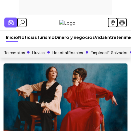
Inicio
Noticias
Turismo
Dinero y negocios
Vida
Entretenim
Terremotos
Lluvias
Hospital Rosales
Empleos El Salvador