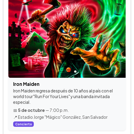
Iron Maiden
Iron Maiden regresa después de 10 años al país con el
world tour "Run For Your Lives" y una banda invitada
especial.
📅
5 de octubre
— 7:00 p.m.
📍 Estadio Jorge "Mágico" González, San Salvador
Concierto