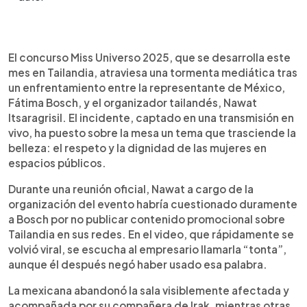
Resumen del artículo:
0:00
►
El certamen Miss Universo 2025, celebrado en
Escuchar artículo
El concurso Miss Universo 2025, que se desarrolla este
Tailandia, se vio sacudido por una controversia
mes en Tailandia, atraviesa una tormenta mediática tras
luego de que el organizador local, Nawat
un enfrentamiento entre la representante de México,
Itsaragrisil, discutiera públicamente con la
Fátima Bosch, y el organizador tailandés, Nawat
representante de México, Fátima Bosch. En una
Itsaragrisil. El incidente, captado en una transmisión en
transmisión en vivo, el empresario la habría
vivo, ha puesto sobre la mesa un tema que trasciende la
insultado por no cumplir con una promoción
belleza: el respeto y la dignidad de las mujeres en
turística, provocando la salida de la concursante y
espacios públicos.
una ola de críticas. La Organización Miss Universo
condenó el hecho y limitó el rol del anfitrión, quien
Durante una reunión oficial, Nawat a cargo de la
luego ofreció disculpas. El incidente generó
organización del evento habría cuestionado duramente
atención internacional y puso en duda la imagen
a Bosch por no publicar contenido promocional sobre
del certamen, cuya final está prevista para el 21 de
Tailandia en sus redes. En el video, que rápidamente se
noviembre.
volvió viral, se escucha al empresario llamarla “tonta”,
aunque él después negó haber usado esa palabra.
La mexicana abandonó la sala visiblemente afectada y
acompañada por su compañera de Irak, mientras otras