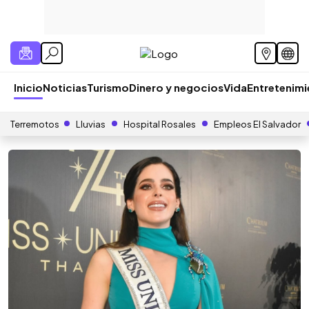
Inicio
Noticias
Turismo
Dinero y negocios
Vida
Entretenim
Terremotos
Lluvias
Hospital Rosales
Empleos El Salvador