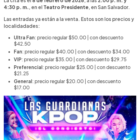
La cita es el
8 de febrero de 2026
, a las
2:00 p. m. y
4:30 p. m.
, en el
Teatro Presidente
, en San Salvador.
Las entradas ya están a la venta. Estos son los precios y
localidadades:
Ultra Fan
: precio regular $50.00 | con descuento
$42.50
Fan
: precio regular $40.00 | con descuento $34.00
VIP
: precio regular $35.00 | con descuento $29.75
Preferencial
: precio regular $25.00 | con descuento
$21.25
General
: precio regular $20.00 | con descuento
$17.00