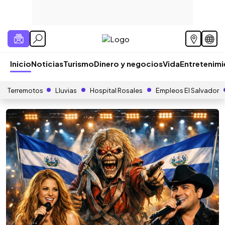
Inicio
Noticias
Turismo
Dinero y negocios
Vida
Entretenim
Terremotos
Lluvias
Hospital Rosales
Empleos El Salvador