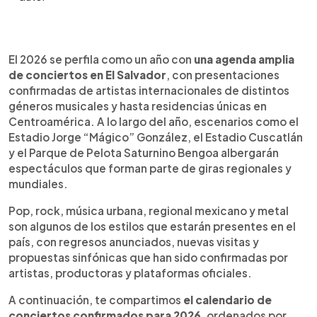
Resumen del artículo:
0:00
►
El calendario de conciertos en El Salvador para
Escuchar artículo
El 2026 se perfila como un año con
una agenda amplia
2026 comienza a definirse con la confirmación de
de conciertos en El Salvador
, con presentaciones
al menos 13 espectáculos internacionales en
confirmadas de artistas internacionales de distintos
distintos recintos del país. La agenda incluye
géneros musicales y hasta residencias únicas en
presentaciones de artistas como Shakira, Yandel,
Centroamérica. A lo largo del año, escenarios como el
Mon Laferte, Sin Bandera, Julión Álvarez,
Estadio Jorge “Mágico” González, el Estadio Cuscatlán
Sebastián Yatra, Marco Antonio Solís, Grupo
y el Parque de Pelota Saturnino Bengoa albergarán
Frontera, Caifanes, Iron Maiden y Cuarteto de
espectáculos que forman parte de giras regionales y
Nos, además de anuncios pendientes como The
mundiales.
Killers y Junior H. Las fechas confirmadas se
concentran entre febrero y octubre, con
Pop, rock, música urbana, regional mexicano y metal
información de precios y venta de boletos
son algunos de los estilos que estarán presentes en el
disponible en algunos casos.
país, con regresos anunciados, nuevas visitas y
propuestas sinfónicas que han sido confirmadas por
artistas, productoras y plataformas oficiales.
A continuación, te compartimos
el calendario de
conciertos confirmados para 2026
, ordenados por