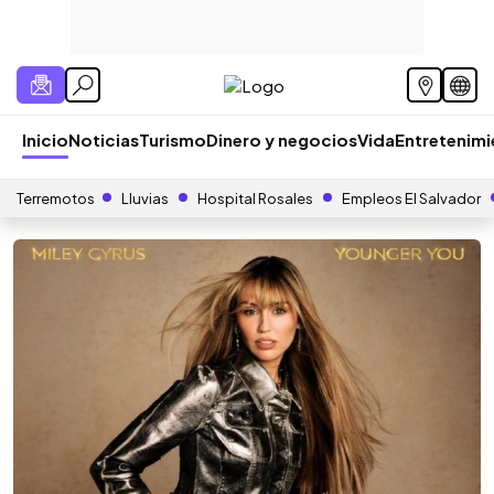
Inicio
Noticias
Turismo
Dinero y negocios
Vida
Entretenim
Terremotos
Lluvias
Hospital Rosales
Empleos El Salvador