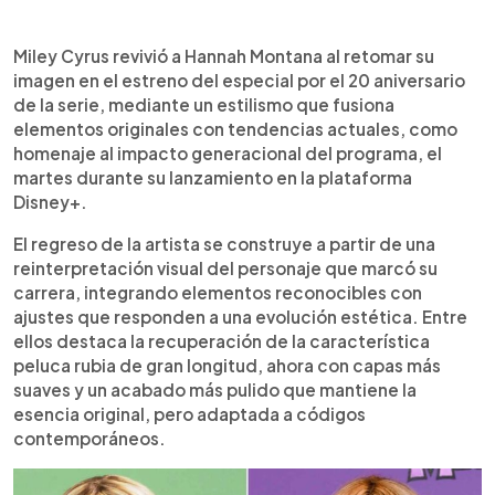
Resumen del artículo:
0:00
►
Miley Cyrus retomó la imagen de Hannah Montana
Escuchar artículo
Miley Cyrus revivió a Hannah Montana al retomar su
en el especial por su 20 aniversario en Disney+,
imagen en el estreno del especial por el 20 aniversario
con un look diseñado junto a su estilista que
de la serie, mediante un estilismo que fusiona
combina referencias originales y elementos
elementos originales con tendencias actuales, como
actuales, incluyendo una peluca rubia
homenaje al impacto generacional del programa, el
reinterpretada, maquillaje más natural y un
martes durante su lanzamiento en la plataforma
vestuario con prendas metálicas y guiños directos
Disney+.
al personaje.
El regreso de la artista se construye a partir de una
reinterpretación visual del personaje que marcó su
carrera, integrando elementos reconocibles con
ajustes que responden a una evolución estética. Entre
ellos destaca la recuperación de la característica
peluca rubia de gran longitud, ahora con capas más
suaves y un acabado más pulido que mantiene la
esencia original, pero adaptada a códigos
contemporáneos.