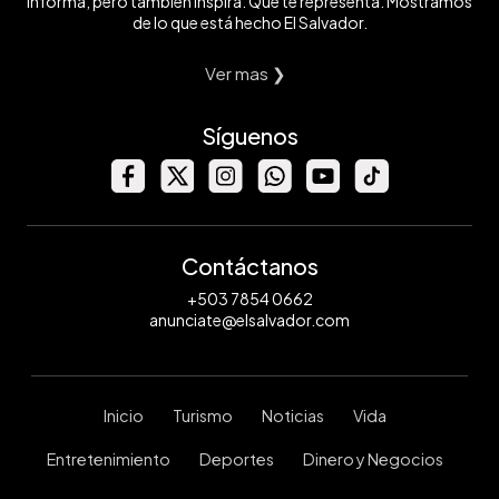
informa, pero también inspira. Que te representa. Mostramos
de lo que está hecho El Salvador.
Ver mas ❯
Síguenos
Contáctanos
+503 7854 0662
anunciate@elsalvador.com
Inicio
Turismo
Noticias
Vida
Entretenimiento
Deportes
Dinero y Negocios