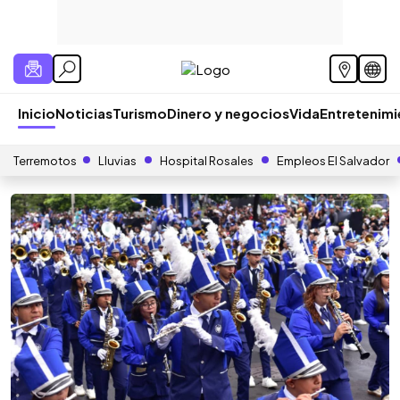
Inicio
Noticias
Turismo
Dinero y negocios
Vida
Entretenim
Terremotos
Lluvias
Hospital Rosales
Empleos El Salvador