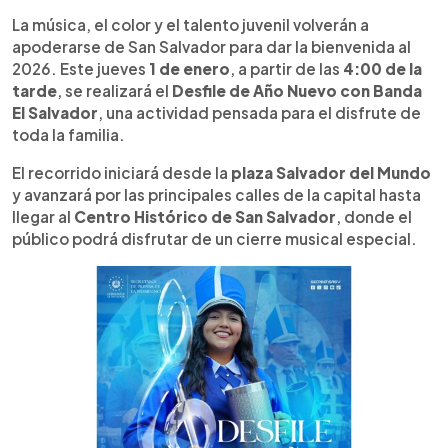
Resumen del artículo:
0:00
►
El Desfile de Año Nuevo con Banda El Salvador se
Escuchar artículo
La música, el color y el talento juvenil volverán a
realizará el 1 de enero de 2026, desde la plaza
apoderarse de San Salvador para dar la bienvenida al
Salvador del Mundo hasta el Centro Histórico.
2026. Este jueves
1 de enero
, a partir de las
4:00 de la
Más de mil jóvenes músicos llenarán de ritmo y
tarde
, se realizará el
Desfile de Año Nuevo con Banda
color las calles para dar la bienvenida al nuevo
El Salvador
, una actividad pensada para el disfrute de
año.
toda la familia.
El recorrido iniciará desde la
plaza Salvador del Mundo
y avanzará por las principales calles de la capital hasta
llegar al
Centro Histórico de San Salvador
, donde el
público podrá disfrutar de un cierre musical especial.