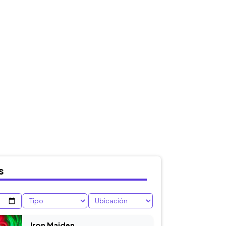
s
Iron Maiden