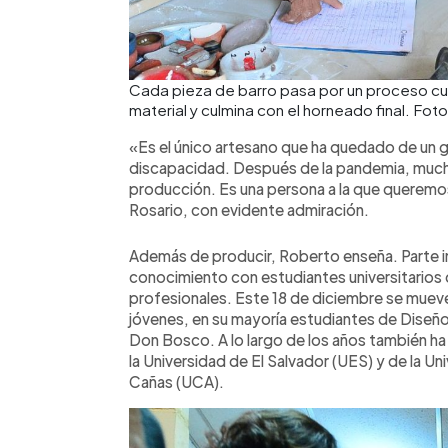
Cada pieza de barro pasa por un proceso cui
material y culmina con el horneado final. Fo
«Es el único artesano que ha quedado de un
discapacidad. Después de la pandemia, muchos
producción. Es una persona a la que queremo
Rosario, con evidente admiración.
Además de producir, Roberto enseña. Parte i
conocimiento con estudiantes universitarios qu
profesionales. Este 18 de diciembre se muev
jóvenes, en su mayoría estudiantes de Diseño
Don Bosco. A lo largo de los años también ha
la Universidad de El Salvador (UES) y de la 
Cañas (UCA).