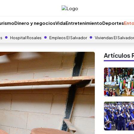
urismo
Dinero y negocios
Vida
Entretenimiento
Deportes
Ento
as
Hospital Rosales
Empleos El Salvador
Viviendas El Salvado
Artículo