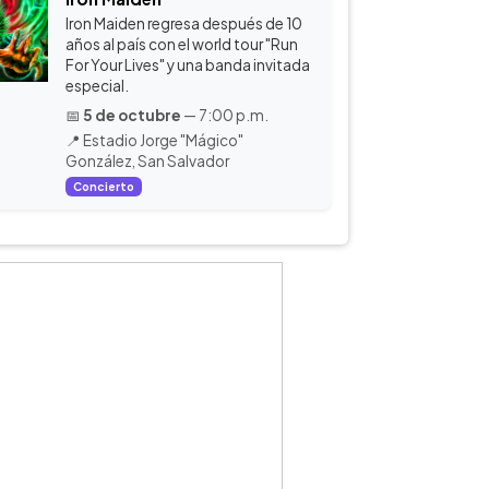
Iron Maiden regresa después de 10
años al país con el world tour "Run
For Your Lives" y una banda invitada
especial.
📅
5 de octubre
— 7:00 p.m.
📍 Estadio Jorge "Mágico"
González, San Salvador
Concierto