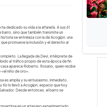
WhatsApp
Copiar link
 décadas dedicadas a la alfarería.
 dedicado su vida a la alfarería. A sus 61
cada en San Salvador que promueve la
 barro, sino que también transmite un
scapacidad, continúa elaborando
istoria se entrelaza con la de Acogipri, una
rca Chicali Artesanías. Su trabajo
que promueve la inclusión y el derecho al
sde la preparación del barro hasta el
 Roberto comparte su conocimiento
á completo. La llegada de Devi, intérprete de
izan prácticas en el taller. Con
bido al tráfico propio de esta época de fin
 su oficio en un legado que trasciende
a casa aparece Roberto. Rosario, quien recibe
ición artesanal.
o «el niño de oro».
isa es amplia y su entusiasmo, inmediato.
 tío lo llevó a Acogipri, espacio que hoy
 Salvador. Desde entonces, el barro se
convertirse en un artesano experimentado.