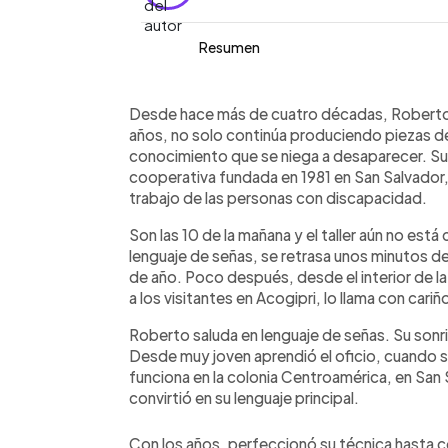
Resumen
Resumen del artículo:
0:00
Facebook
Twitter
►
Roberto tiene 61 años y más de cuatro
Escuchar artículo
Desde hace más de cuatro décadas, Roberto ha
Desde Acogipri, una cooperativa ubi
años, no solo continúa produciendo piezas de
inclusión laboral de personas con di
conocimiento que se niega a desaparecer. Su h
piezas artesanales de barro bajo la ma
cooperativa fundada en 1981 en San Salvador, 
abarca todo el proceso productivo, de
trabajo de las personas con discapacidad.
horneado final. Además de producir,
Son las 10 de la mañana y el taller aún no est
con estudiantes universitarios que real
lenguaje de señas, se retrasa unos minutos de
paciencia y constancia, ha convertido
de año. Poco después, desde el interior de l
generaciones y mantiene viva una trad
a los visitantes en Acogipri, lo llama con cariñ
Roberto saluda en lenguaje de señas. Su sonr
Desde muy joven aprendió el oficio, cuando su
funciona en la colonia Centroamérica, en San
convirtió en su lenguaje principal.
Con los años, perfeccionó su técnica hasta 