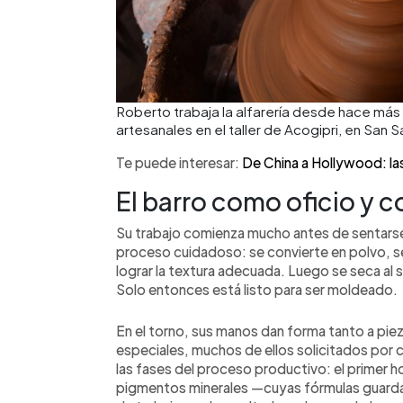
Roberto trabaja la alfarería desde hace má
artesanales en el taller de Acogipri, en San
Te puede interesar:
De China a Hollywood: las
El barro como oficio y 
Su trabajo comienza mucho antes de sentarse 
proceso cuidadoso: se convierte en polvo, se
lograr la textura adecuada. Luego se seca al s
Solo entonces está listo para ser moldeado.
En el torno, sus manos dan forma tanto a pi
especiales, muchos de ellos solicitados por 
las fases del proceso productivo: el primer 
pigmentos minerales —cuyas fórmulas guarda 