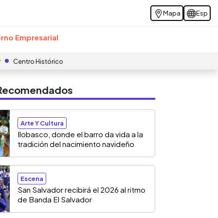
Mapa
Esp
rno Empresarial
r
Centro Histórico
s Recomendados
Arte Y Cultura
Ilobasco, donde el barro da vida a la
tradición del nacimiento navideño
Escena
San Salvador recibirá el 2026 al ritmo
de Banda El Salvador