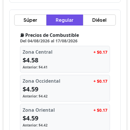
Súper
Regular
Diésel