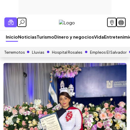
Inicio
Noticias
Turismo
Dinero y negocios
Vida
Entretenim
Terremotos
Lluvias
Hospital Rosales
Empleos El Salvador