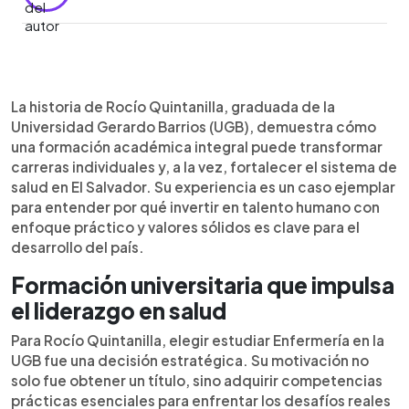
Resumen del artículo:
0:00
►
Rocío Quintanilla, graduada de Enfermería en la
Escuchar artículo
La historia de Rocío Quintanilla, graduada de la
Universidad Gerardo Barrios (UGB), representa un
Universidad Gerardo Barrios (UGB), demuestra cómo
caso de éxito donde la educación superior se
una formación académica integral puede transformar
traduce en impacto real. Gracias a una formación
carreras individuales y, a la vez, fortalecer el sistema de
basada en la práctica, el liderazgo y la empatía, ha
salud en El Salvador. Su experiencia es un caso ejemplar
logrado asumir cargos de responsabilidad en el
para entender por qué invertir en talento humano con
sistema de salud salvadoreño. Su experiencia
enfoque práctico y valores sólidos es clave para el
valida el rol de la UGB como una institución
desarrollo del país.
comprometida con el desarrollo humano y
profesional. Este modelo educativo no solo
Formación universitaria que impulsa
impulsa trayectorias individuales, sino que
el liderazgo en salud
fortalece organizaciones que buscan talento con
visión integral y capacidad para transformar
Para Rocío Quintanilla, elegir estudiar Enfermería en la
realidades complejas.
UGB fue una decisión estratégica. Su motivación no
solo fue obtener un título, sino adquirir competencias
prácticas esenciales para enfrentar los desafíos reales